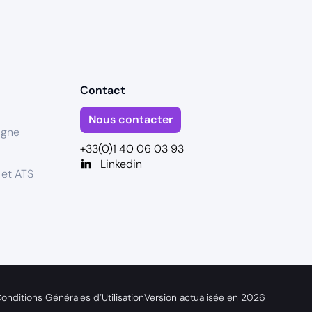
Contact
Nous contacter
igne
+33(0)1 40 06 03 93
Linkedin
 et ATS
onditions Générales d’Utilisation
Version actualisée en
2026
s réglementations. Personnalisez vos préférences pour contrôler