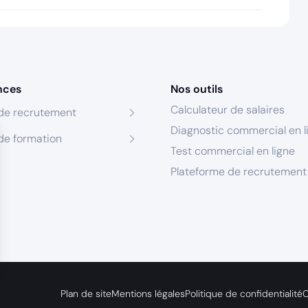
nces
Nos outils
Calculateur de salaires
de recrutement
Diagnostic commercial en l
de formation
Test commercial en ligne
Plateforme de recrutement
s Options
Plan de site
Mentions légales
Politique de confidentialité
C
ètres de confidentialité, en garantissant la conformité avec le