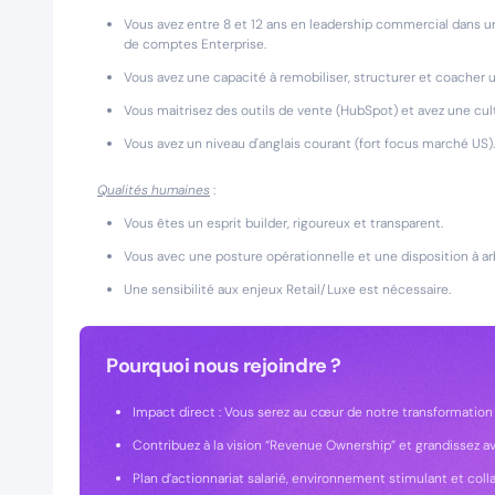
Vous avez entre 8 et 12 ans en leadership commercial dans u
de comptes Enterprise.
Vous avez une capacité à remobiliser, structurer et coacher
Vous maitrisez des outils de vente (HubSpot) et avez une cult
Vous avez un niveau d'anglais courant (fort focus marché US).
Qualités humaines
:
Vous êtes un esprit builder, rigoureux et transparent.
Vous avec une posture opérationnelle et une disposition à ar
Une sensibilité aux enjeux Retail/Luxe est nécessaire.
Pourquoi nous rejoindre ?
Impact direct : Vous serez au cœur de notre transformation
Contribuez à la vision “Revenue Ownership” et grandissez a
Plan d’actionnariat salarié, environnement stimulant et colla