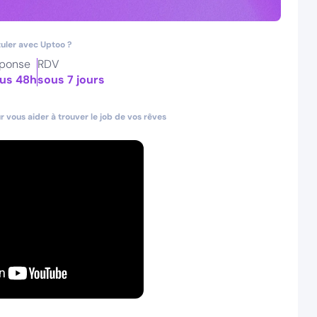
uler avec Uptoo ?
ponse
RDV
us 48h
sous 7 jours
 vous aider à trouver le job de vos rêves