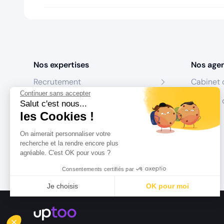
Nos expertises
Nos age
Recrutement
Cabinet 
Continuer sans accepter
Formation
Centres 
Salut c'est nous...
les Cookies !
Coaching
On aimerait personnaliser votre
Conseil
recherche et la rendre encore plus
agréable. C'est OK pour vous ?
Consentements certifiés par
Je choisis
OK pour moi
Axeptio consent
Plateforme de Gestion du Consentement : Personnalisez vo
Notre plateforme vous permet d'adapter et de gérer vos param