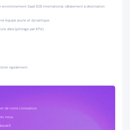
n environnement SaaS B2B international, idéalement à destination
 une équipe jeune et dynamique.
ure data (pilotage par KPIs).
bitrer rapidement.
 et de notre croissance.
vec nous.
boratif.