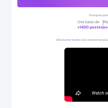
Pourquoi post
Une base de
Ré
+1400 postes
so
Découvrez toutes nos ressources pour