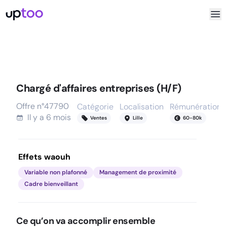
Chargé d'affaires entreprises (H/F)
Offre n°
47790
Catégorie
Localisation
Rémunération
Il y a
6 mois
Ventes
Lille
60
-
80
k
Effets waouh
Variable non plafonné
Management de proximité
Cadre bienveillant
Ce qu’on va accomplir ensemble