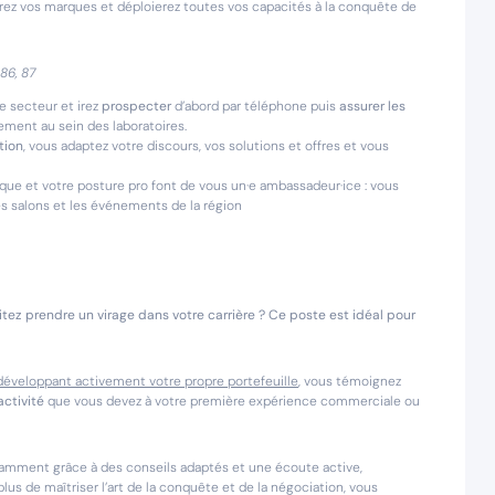
ez vos marques et déploierez toutes vos capacités à la conquête de
, 86, 87
e secteur et irez
prospecter
d’abord par téléphone puis
assurer les
ment au sein des laboratoires.
tion
, vous adaptez votre discours, vos solutions et offres et vous
ique et votre posture pro font de vous un·e ambassadeur·ice : vous
es salons et les événements de la région
tez prendre un virage dans votre carrière ? Ce poste est idéal pour
 développant activement votre propre portefeuille
, vous témoignez
activité
que vous devez à votre première expérience commerciale ou
tamment grâce à des conseils adaptés et une écoute active,
plus de maîtriser l’art de la conquête et de la négociation, vous