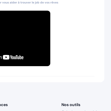
 vous aider à trouver le job de vos rêves
nces
Nos outils