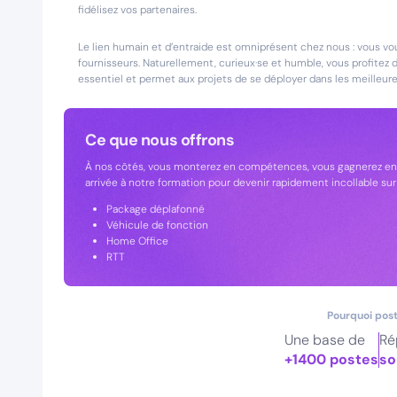
fidélisez vos partenaires.
Le lien humain et d’entraide est omniprésent chez nous : vous vous
fournisseurs. Naturellement, curieux·se et humble, vous profitez de
essentiel et permet aux projets de se déployer dans les meilleures
Ce que nous offrons
À nos côtés, vous monterez en compétences, vous gagnerez en 
arrivée à notre formation pour devenir rapidement incollable sur 
Package déplafonné
Véhicule de fonction
Home Office
RTT
Pourquoi post
Une base de
Ré
+1400 postes
so