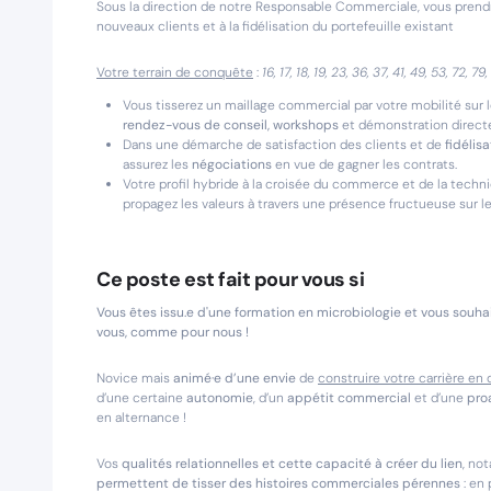
Sous la direction de notre Responsable Commerciale, vous prendr
nouveaux clients et à la fidélisation du portefeuille existant
Votre terrain de conquête
:
16, 17, 18, 19, 23, 36, 37, 41, 49, 53, 72, 79
Vous tisserez un maillage commercial par votre mobilité sur l
rendez-vous de conseil, workshops
et démonstration directe
Dans une démarche de satisfaction des clients et de
fidélisa
assurez les
négociations
en vue de gagner les contrats.
Votre profil hybride à la croisée du commerce et de la techn
propagez les valeurs à travers une présence fructueuse sur l
Ce poste est fait pour vous si
Vous êtes issu.e d'une formation en microbiologie et vous souhai
vous, comme pour nous !
Novice mais
animé·e d’une envie
de
construire votre carrière en
d’une certaine
autonomie
, d’un
appétit commercial
et d’une
pro
en alternance !
Vos
qualités relationnelles et cette capacité à créer du lien
, no
permettent de tisser des histoires commerciales pérennes
: en 