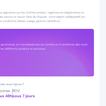
 appuierez sur les chef·fes produit, ingénieur·es d’application et
s savoirs et savoir-faire de l’équipe : votre
esprit collaboratif
est
 conditions (délais, marge, gestion, bénéfice).
autonomie, en connaissances, en confiance et profiterez dès votre
les différents produits et secteurs.
uler avec Uptoo ?
ponse
RDV
us 48h
sous 7 jours