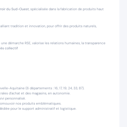
rroir du Sud-Ouest
, spécialisée dans la fabrication de produits haut
, alliant tradition et innovation, pour offrir des produits naturels,
s une démarche RSE, valorise les relations humaines, la transparence
ès collectif
lle-Aquitaine (6 départements : 16, 17, 19, 24, 33, 87).
rales d’achat et des magasins, en autonomie.
uivi personnalisé.
promouvoir nos produits emblématiques.
édiée pour le support administratif et logistique.