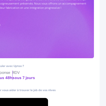
ux soigneusement préservés. Nous vous offrons un accompagnement
eur fabrication et une intégration progressive !
.
uler avec Uptoo ?
ponse
RDV
us 48h
sous 7 jours
 vous aider à trouver le job de vos rêves