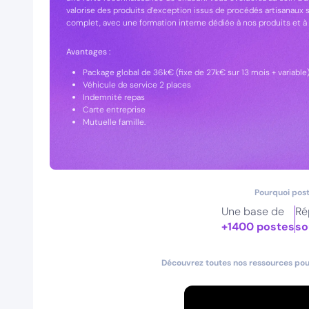
valorise des produits d’exception issus de procédés artisana
complet, avec une formation interne dédiée à nos produits et à l
Avantages :
Package global de 36k€ (fixe de 27k€ sur 13 mois + variable)
Véhicule de service 2 places
Indemnité repas
Carte entreprise
Mutuelle famille.
Pourquoi post
Une base de
Ré
+1400 postes
so
Découvrez toutes nos ressources pour