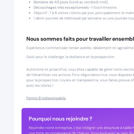
Semaine de 4,5 jours
(lundi au vendredi midi).
Découchages très exceptionnels
~1 fois/trimestre.
Objectif : 7 à 8 visites clients par jour, principalement le matin
1 demi-journée de télétravail par semaine ou une journée tous
Nous sommes faits pour travailler ensembl
Expérience commerciale terrain avérée, idéalement en agroalim
Goût pour le challenge, la résilience et la prospection.
Autonome et proactif·ve, vous êtes capable de gérer votre secte
de hiérarchiser vos actions. Fin·e négociateur·rice, vous disposez
pour la prospection. Loyal·e et transparent·e, vous faites preuve 
avec les nôtres !
Permis B indispensable.
Pourquoi nous rejoindre ?
Rejoindre notre entreprise, c’est intégrer une
structure à taille
une forte reconnaissance de chacun. Vous évoluerez au sein d