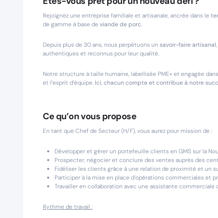
Êtes-vous prêt pour un nouveau défi ?
Rejoignez une entreprise familiale et artisanale, ancrée dans le
te
de gamme à base de
viande de porc
.
Depuis plus de 30 ans, nous perpétuons un
savoir-faire artisanal
authentiques et reconnus pour leur qualité.
Notre structure à taille humaine, labellisée PME+ et engagée dan
et l’esprit d’équipe.
Ici, chacun compte et contribue à notre succ
Ce qu’on vous propose
En tant que Chef de Secteur (H/F), vous aurez pour mission de :
Développer et gérer un portefeuille clients en GMS sur la Nouve
Prospecter, négocier et conclure des ventes auprès des cent
Fidéliser les clients grâce à une relation de proximité et un s
Participer à la mise en place d’opérations commerciales et 
Travailler en collaboration avec une assistante commerciale d
Rythme de travail :