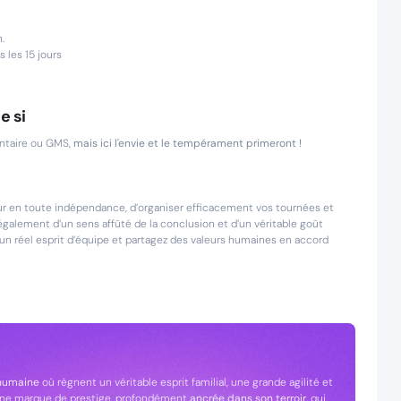
.
 les 15 jours
e si
entaire ou GMS,
mais ici l'envie et le tempérament primeront !
ur en toute indépendance, d’organiser efficacement vos tournées et
 également d’un sens affûté de la conclusion et d’un véritable goût
d’un réel esprit d’équipe et partagez des valeurs humaines en accord
 humaine
où règnent un véritable esprit familial, une grande agilité et
’une marque de prestige, profondément
ancrée dans son terroir,
qui