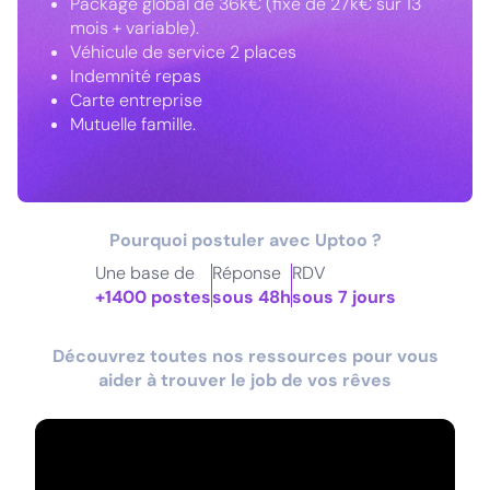
Package global de 36k€ (fixe de 27k€ sur 13
mois + variable).
Véhicule de service 2 places
Indemnité repas
Carte entreprise
Mutuelle famille.
Pourquoi postuler avec Uptoo ?
Une base de
Réponse
RDV
+1400 postes
sous 48h
sous 7 jours
Découvrez toutes nos ressources pour vous
aider à trouver le job de vos rêves