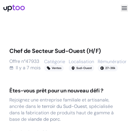
Chef de Secteur Sud-Ouest (H/F)
Offre n°
47933
Catégorie
Localisation
Rémunération
Il y a
7 mois
Ventes
Sud-Ouest
27
-
36
k
Êtes-vous prêt pour un nouveau défi ?
Rejoignez une entreprise familiale et artisanale,
ancrée dans le
terroir du Sud-Ouest
, spécialisée
dans la fabrication de produits haut de gamme à
base de
viande de porc
.