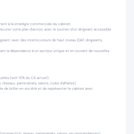
ment à la stratégie commerciale du cabinet.
cuter votre plan d’action, avec le soutien d’un dirigeant accessible
geant, avec des interlocuteurs de haut niveau (DAF, dirigeants,
duisant la dépendance à un secteur unique et en ouvrant de nouvelles
les (soit 10% du CA actuel).
éseaux, partenariats, salons, clubs d’affaires).
le de briller en société et de représenter le cabinet avec
(prospection, réseau, partenariats, salons, recommandations).