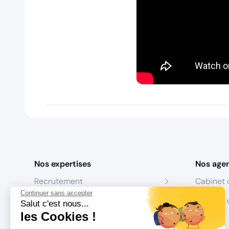
Nos expertises
Nos age
Recrutement
Cabinet 
Continuer sans accepter
Formation
Centres 
Salut c'est nous...
les Cookies !
Coaching