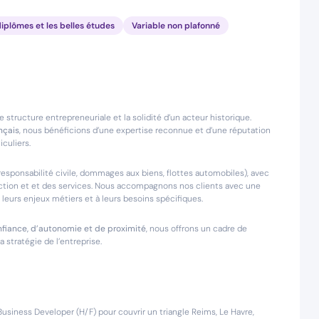
diplômes et les belles études
Variable non plafonné
’une structure entrepreneuriale et la solidité d’un acteur historique.
nçais
, nous bénéficions d’une expertise reconnue et d’une réputation
culiers.
responsabilité civile, dommages aux biens, flottes automobiles), avec
ruction et et des services. Nous accompagnons nos clients avec une
leurs enjeux métiers et à leurs besoins spécifiques.
fiance, d’autonomie et de proximité
, nous offrons un cadre de
a stratégie de l’entreprise.
siness Developer (H/F) pour couvrir un triangle Reims, Le Havre,