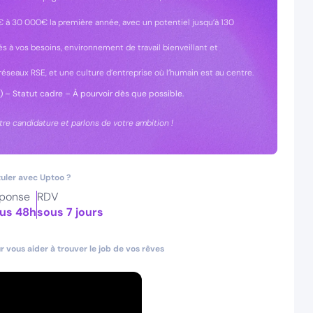
 à 30 000€ la première année, avec un potentiel jusqu’à 130
és à vos besoins, environnement de travail bienveillant et
éseaux RSE, et une culture d’entreprise où l’humain est au centre.
) – Statut cadre – À pourvoir dès que possible.
e candidature et parlons de votre ambition !
uler avec Uptoo ?
ponse
RDV
us 48h
sous 7 jours
 vous aider à trouver le job de vos rêves