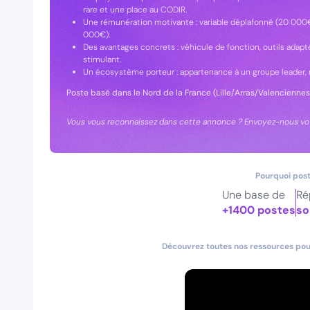
rare et une place au CODIR.
Une rémunération motivante : variable déplafonné (20 000€
000€).
Des avantages concrets : véhicule de fonction, outils adapt
stimulant.
Un écosystème porteur : appartenance à un groupe leader, r
Poste basé dans le Nord de la France (Lille/Arras/Valenciennes
Vous vous reconnaissez dans cette annonce ? Envoyez-nous votr
Pourquoi post
Une base de
Ré
+1400 postes
so
Découvrez toutes nos ressources pour