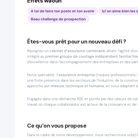
Effets waouh
A toi de faire ton poste et ton avenir
Ici on aime bien les 
Beau challenge de prospection
Êtes-vous prêt pour un nouveau défi ?
Rejoignez un
cabinet d’assurance centenaire
, alliant l’agilité d
Intégré au
premier groupe de courtage indépendant familial fra
d’excellence dans l’accompagnement des entreprises et des parti
Notre spécialité :
l’assurance entreprise
(risques professionnels, 
une forte présence dans les secteurs de l’industrie, de la const
approche
sur-mesure, technique et humaine,
en nous adaptant à 
Engagés dans une démarche RSE et portés par des valeurs de
con
travail où chaque collaborateur est acteur de la croissance et de l
Ce qu’on vous propose
Dans le cadre de notre développement, nous recherchons un(e) Bu