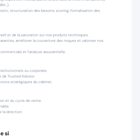
H...).
ostic, structuration des besoins, scoring, formalisation des
-sell et de la saturation sur nos produits techniques.
ranties, améliorer la couverture des risques et valoriser nos
 commerciale et l’analyse assurantielle.
stitutionnels ou corporate.
 de Trusted Advisor.
exions stratégiques du cabinet.
ion et du cycle de vente.
nable.
 la direction.
e si