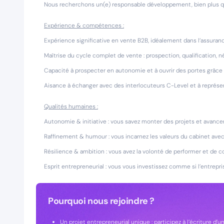
Nous recherchons un(e) responsable développement, bien plus qu’
Expérience & compétences :
Expérience significative en vente B2B, idéalement dans l’assuranc
Maîtrise du cycle complet de vente : prospection, qualification, né
Capacité à prospecter en autonomie et à ouvrir des portes grâce à
Aisance à échanger avec des interlocuteurs C-Level et à représe
Qualités humaines :
Autonomie & initiative : vous savez monter des projets et avancer 
Raffinement & humour : vous incarnez les valeurs du cabinet avec
Résilience & ambition : vous avez la volonté de performer et de co
Esprit entrepreneurial : vous vous investissez comme si l’entrepris
Pourquoi nous rejoindre ?
Un projet entrepreneurial unique : participez à l’écriture d