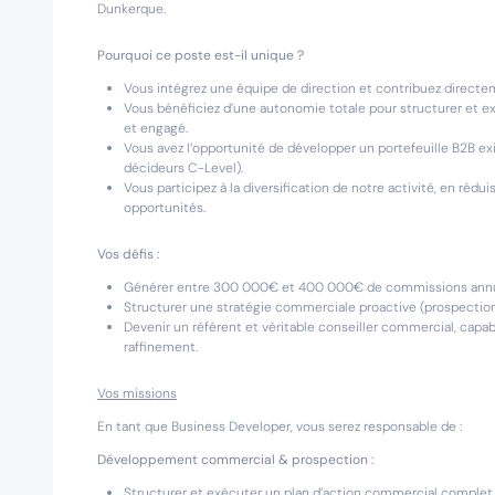
Dunkerque.
Pourquoi ce poste est-il unique ?
Vous intégrez une équipe de direction et contribuez directe
Vous bénéficiez d’une autonomie totale pour structurer et exé
et engagé.
Vous avez l’opportunité de développer un portefeuille B2B exi
décideurs C-Level).
Vous participez à la diversification de notre activité, en ré
opportunités.
Vos défis :
Générer entre 300 000€ et 400 000€ de commissions annuel
Structurer une stratégie commerciale proactive (prospection, r
Devenir un référent et véritable conseiller commercial, capab
raffinement.
Vos missions
En tant que Business Developer, vous serez responsable de :
Développement commercial & prospection :
Structurer et exécuter un plan d’action commercial complet 