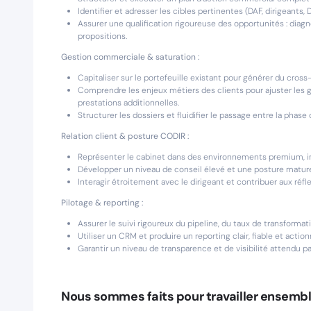
Identifier et adresser les cibles pertinentes (DAF, dirigeants, DR
Assurer une qualification rigoureuse des opportunités : diagn
propositions.
Gestion commerciale & saturation :
Capitaliser sur le portefeuille existant pour générer du cross
Comprendre les enjeux métiers des clients pour ajuster les ga
prestations additionnelles.
Structurer les dossiers et fluidifier le passage entre la phase
Relation client & posture CODIR :
Représenter le cabinet dans des environnements premium, in
Développer un niveau de conseil élevé et une posture mature
Interagir étroitement avec le dirigeant et contribuer aux réfl
Pilotage & reporting :
Assurer le suivi rigoureux du pipeline, du taux de transformat
Utiliser un CRM et produire un reporting clair, fiable et action
Garantir un niveau de transparence et de visibilité attendu par
Nous sommes faits pour travailler ensembl