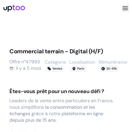
Commercial terrain - Digital (H/F)
Offre n°
47993
Catégorie
Localisation
Rémunération
Il y a
5 mois
Ventes
Paris
32
-
55
k
Êtes-vous prêt pour un nouveau défi ?
Leaders de la vente entre particuliers en France,
nous simplifions
la consommation et les
échanges
grâce à notre
plateforme en ligne
depuis plus de 15 ans.