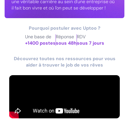
une véritable carrière au sein d'une entreprise où
il fait bon vivre et où l'on peut se développer !
Pourquoi postuler avec Uptoo ?
Une base de
Réponse
RDV
+1400 postes
sous 48h
sous 7 jours
Découvrez toutes nos ressources pour vous
aider à trouver le job de vos rêves