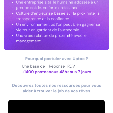
Une entreprise à taille humaine adossée à un
groupe solide, en forte croissance
Culture d’entreprise basée sur la proximité, la
transparence et la confiance
Un environnement où l’on peut bien gagner sa
vie tout en gardant de l’autonomie.
Une vraie relation de proximité avec le
management.
Pourquoi postuler avec Uptoo ?
Une base de
Réponse
RDV
+1400 postes
sous 48h
sous 7 jours
Découvrez toutes nos ressources pour vous
aider à trouver le job de vos rêves