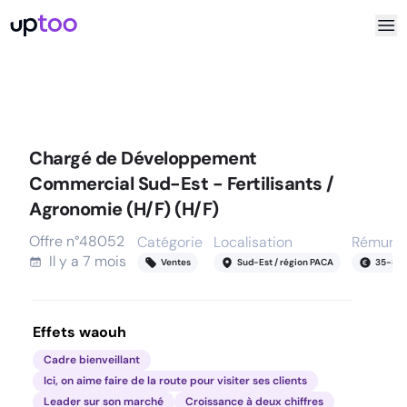
Chargé de Développement
Commercial Sud-Est - Fertilisants /
Agronomie (H/F) (H/F)
Offre n°
48052
Catégorie
Localisation
Rémunér
Il y a
7 mois
Ventes
Sud-Est / région PACA
35
-
85
Effets waouh
Cadre bienveillant
Ici, on aime faire de la route pour visiter ses clients
Leader sur son marché
Croissance à deux chiffres