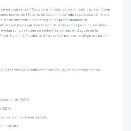
ise en croissance ? Nous vous offrons un job stimulant au sein d'une
ance conviviale ! Experts de la
chaîne du froid
depuis plus de 15 ans,
nts. Notre entreprise accompagne les professionnels de
ant des solutions qui permettent de protéger les produits sensibles
é évolue sur un secteur de niche très porteur et dispose de la
zer, Sanofi, ...). Possibilité d'être en
full remote
. Le siège est basé à
al(e) Terrain
pour renforcer notre équipe et accompagner nos
opportunités (50%)
té (50%)
antes pour la chaîne du froid.
D – Clients.