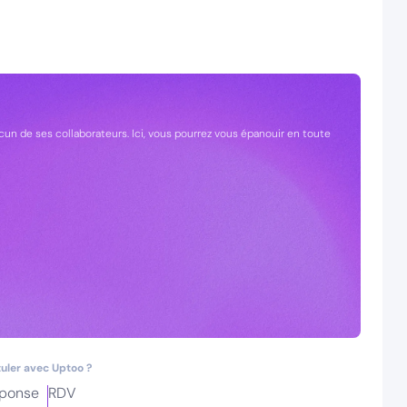
cun de ses collaborateurs. Ici, vous pourrez vous épanouir en toute
uler avec Uptoo ?
ponse
RDV