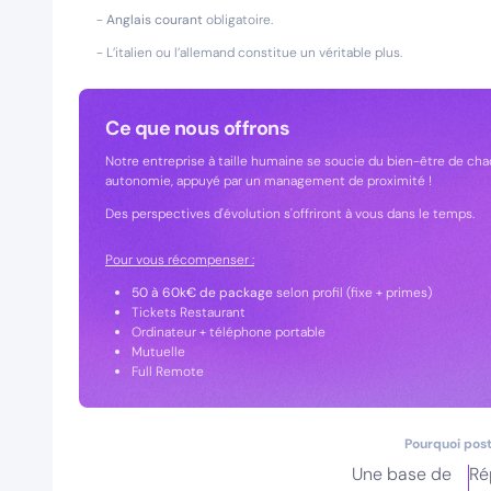
-
Anglais courant
obligatoire.
- L’italien ou l’allemand constitue un véritable plus.
Ce que nous offrons
Notre entreprise à taille humaine se soucie du bien-être de cha
autonomie, appuyé par un management de proximité !
Des perspectives d'évolution s'offriront à vous dans le temps.
Pour vous récompenser :
50 à 60k€ de package
selon profil (fixe + primes)
Tickets Restaurant
Ordinateur + téléphone portable
Mutuelle
Full Remote
Pourquoi post
Une base de
Ré