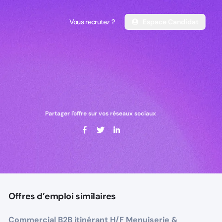
Vous recrutez ?
Espace Candidat
Vous recrutez ?
Espace Candidat
Partager l'offre sur vos réseaux sociaux
Offres d’emploi similaires
Commercial B2B itinérant H/F Menuiserie &