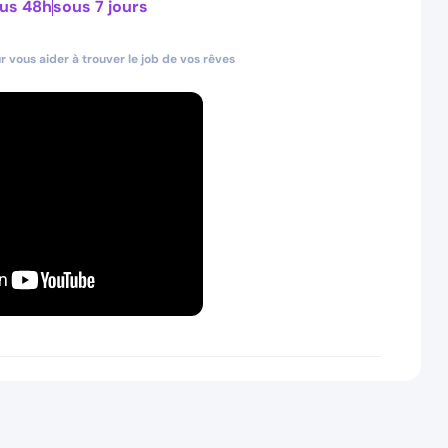
us 48h
sous 7 jours
 vous aider à trouver le job de vos rêves