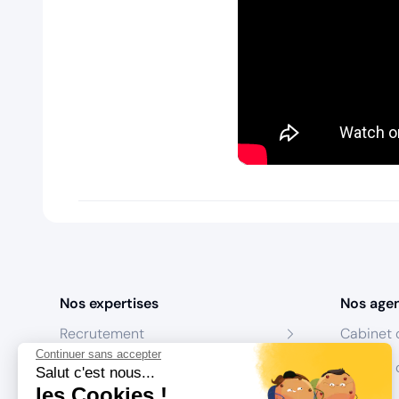
Nos expertises
Nos age
Recrutement
Cabinet 
Continuer sans accepter
Formation
Centres 
Salut c'est nous...
les Cookies !