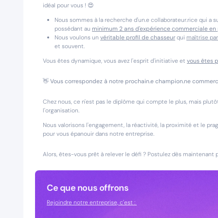
idéal pour vous ! 😍
Nous sommes à la recherche d'un.e collaborateur.rice qui a s
possédant au
minimum 2 ans d'expérience commerciale en
Nous voulons un
véritable profil de chasseur
qui
maîtrise pa
et souvent.
Vous êtes dynamique, vous avez l'esprit d'initiative et
vous êtes p
👋
Vous correspondez à notre prochain.e champion.ne commercia
Chez nous, ce n'est pas le diplôme qui compte le plus, mais plutô
l'organisation.
Nous valorisons l'engagement, la réactivité, la proximité et le p
pour vous épanouir dans notre entreprise.
Alors, êtes-vous prêt à relever le défi ? Postulez dès maintenant 
Ce que nous offrons
Rejoindre notre entreprise, c'est :