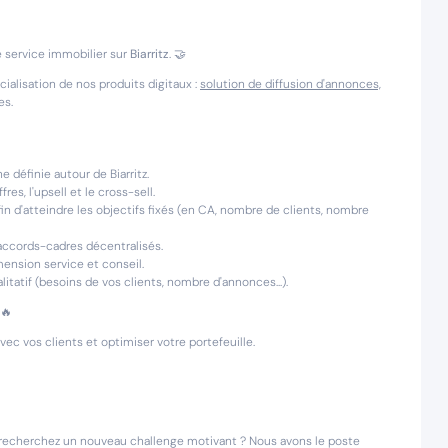
e service immobilier sur
Biarritz
.
🤝
ialisation de nos produits digitaux :
solution de diffusion d'annonces,
es.
e définie autour de Biarritz.
res, l'upsell et le cross-sell.
in d'atteindre les objectifs fixés (en CA, nombre de clients, nombre
 accords-cadres décentralisés.
imension service et conseil.
itatif (besoins de vos clients, nombre d'annonces...).
 🔥
ec vos clients et optimiser votre portefeuille.
s recherchez un nouveau challenge motivant ? Nous avons le poste