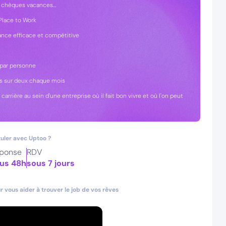
 chèques vacances...
t Place to Work
yance efficace et compétitive
t par personne
ais sur deux chaque mois
rrière au sein d'une entreprise où il fait bon vivre et où l'on peut
uler avec Uptoo ?
ponse
RDV
us 48h
sous 7 jours
 vous aider à trouver le job de vos rêves