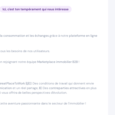
Ici, c'est ton tempérament qui nous intéresse
la consommation et les échanges
grâce à notre
plateforme en ligne
tous les besoins de nos utilisateurs.
 en rejoignant notre équipe
Marketplace immobilier B2B
!
reatPlaceToWork
🙌🏻 Des conditions de travail qui donnent envie
nication
et un réel partage, 💵 Des
contreparties attractives
en plus
ui vous offrira de belles perspectives d’évolution.
e cette aventure passionnante dans le secteur de l'immobilier !