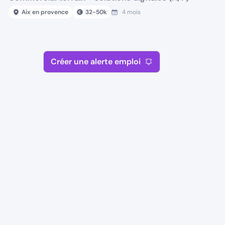
Aix en provence
32
-
50
k
4 mois
Créer une alerte emploi