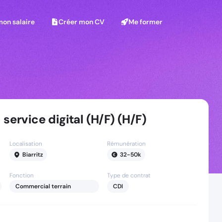
on salaire
Créer mon CV
Me former
mon salaire
Créer mon CV
Me former
service digital (H/F) (H/F)
Localisation
Rémunération
Biarritz
32
-
50
k
Fonction
Type de contrat
Commercial terrain
CDI