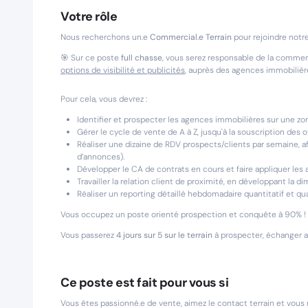
Votre rôle
Nous recherchons un.e
Commercial.e Terrain
pour rejoindre notr
🎯 Sur ce poste
full chasse
, vous serez responsable de la commerc
options de visibilité et publicités
, auprès des agences immobilièr
Pour cela, vous devrez :
Identifier et prospecter les agences immobilières sur une zon
Gérer le cycle de vente de A à Z, jusqu'à la souscription des off
Réaliser une dizaine de RDV prospects/clients par semaine, af
d’annonces).
Développer le CA de contrats en cours et faire appliquer les
Travailler la relation client de proximité, en développant la d
Réaliser un reporting détaillé hebdomadaire quantitatif et qual
Vous occupez un poste orienté prospection et conquête à 90% !
Vous passerez
4 jours sur 5 sur le terrain
à prospecter, échanger av
Ce poste est fait pour vous si
Vous êtes passionné.e de vente, aimez le contact terrain et vou