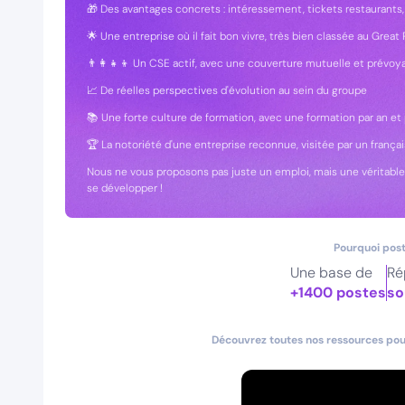
🎁 Des avantages concrets : intéressement, tickets restaurants,
🌟 Une entreprise où il fait bon vivre, très bien classée au Grea
👨‍👩‍👧‍👦 Un CSE actif, avec une couverture mutuelle et prévo
📈 De réelles perspectives d'évolution au sein du groupe
📚 Une forte culture de formation, avec une formation par an e
🏆 La notoriété d'une entreprise reconnue, visitée par un franç
Nous ne vous proposons pas juste un emploi, mais une véritable ca
se développer !
Pourquoi post
Une base de
Ré
+1400 postes
so
Découvrez toutes nos ressources pour