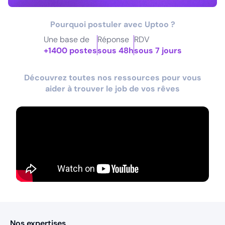
Pourquoi postuler avec Uptoo ?
Une base de
Réponse
RDV
+1400 postes
sous 48h
sous 7 jours
Découvrez toutes nos ressources pour vous
aider à trouver le job de vos rêves
Nos expertises