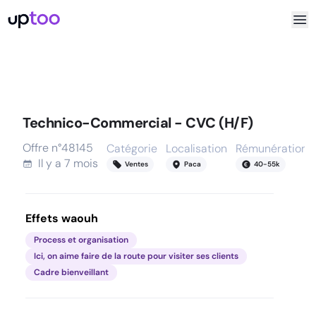
Technico-Commercial - CVC (H/F)
Offre n°
48145
Catégorie
Localisation
Rémunération
Il y a
7 mois
Ventes
Paca
40
-
55
k
Effets waouh
Process et organisation
Ici, on aime faire de la route pour visiter ses clients
Cadre bienveillant