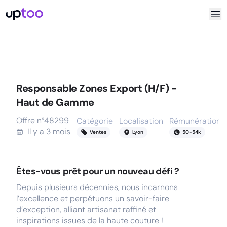
Responsable Zones Export (H/F) -
Haut de Gamme
Offre n°
48299
Catégorie
Localisation
Rémunération
Il y a
3 mois
Ventes
Lyon
50
-
54
k
Êtes-vous prêt pour un nouveau défi ?
Depuis plusieurs décennies, nous incarnons
l’excellence et perpétuons un savoir-faire
d’exception, alliant artisanat raffiné et
inspirations issues de la haute couture !