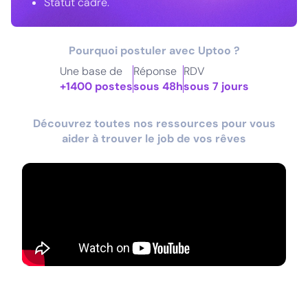
Statut cadre.
Pourquoi postuler avec Uptoo ?
Une base de
Réponse
RDV
+1400 postes
sous 48h
sous 7 jours
Découvrez toutes nos ressources pour vous
aider à trouver le job de vos rêves