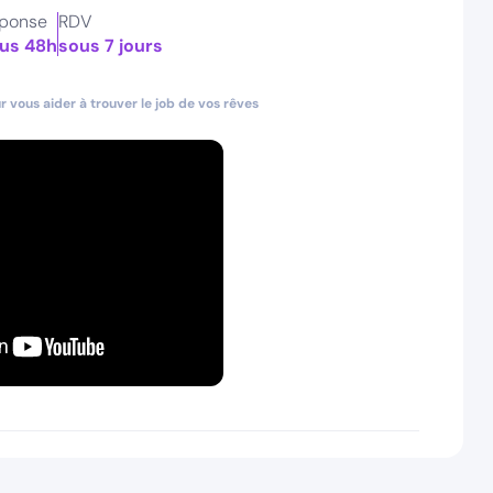
ponse
RDV
us 48h
sous 7 jours
 vous aider à trouver le job de vos rêves