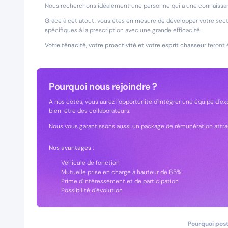
Nous recherchons idéalement une personne qui a une connaissan
Grâce à cet atout, vous êtes en mesure de développer votre sec
spécifiques à la prescription avec une grande efficacité.
Votre ténacité, votre proactivité et votre esprit chasseur
feront 
Pourquoi nous rejoindre ?
A nos côtés, vous aurez l'opportunité d'intégrer une équipe d'ex
bien-être des collaborateurs.
Nous vous garantissons aussi un package de rémunération attra
Nos avantages :
Véhicule de fonction
Mutuelle prise en charge à hauteur de 65%
Prime d'intéressement et de participation
Possibilité d'évolution
Pourquoi post