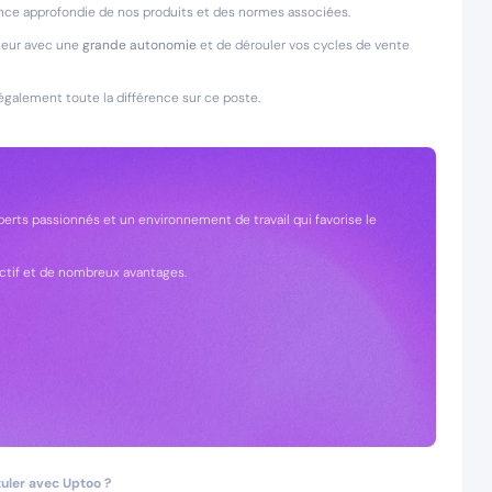
ce approfondie de nos produits et des normes associées.
teur avec une
grande autonomie
et de dérouler vos cycles de vente
également toute la différence sur ce poste.
perts passionnés et un environnement de travail qui favorise le
ctif et de nombreux avantages.
uler avec Uptoo ?