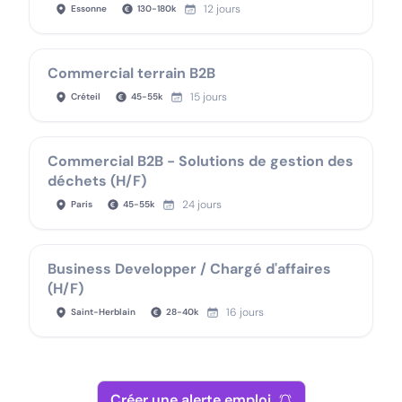
12 jours
Essonne
130
-
180
k
Commercial terrain B2B
15 jours
Créteil
45
-
55
k
Commercial B2B - Solutions de gestion des
déchets (H/F)
24 jours
Paris
45
-
55
k
Business Developper / Chargé d'affaires
(H/F)
16 jours
Saint-Herblain
28
-
40
k
Créer une alerte emploi