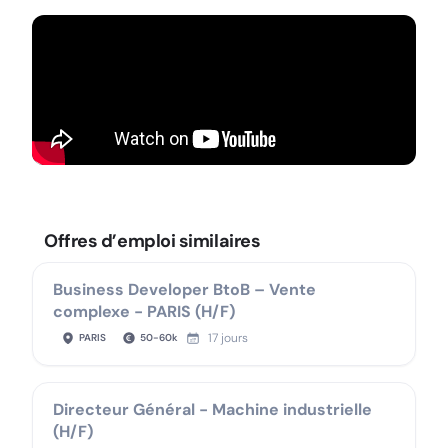
Offres d’emploi similaires
Business Developer BtoB – Vente
complexe - PARIS (H/F)
17 jours
PARIS
50
-
60
k
Directeur Général - Machine industrielle
(H/F)