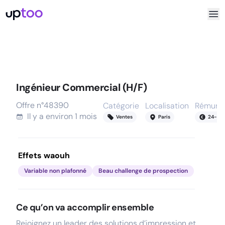
Ingénieur Commercial (H/F)
Offre n°
48390
Catégorie
Localisation
Rémunér
Il y a
environ 1 mois
Ventes
Paris
24
-
55
Effets waouh
Variable non plafonné
Beau challenge de prospection
Ce qu’on va accomplir ensemble
Rejoignez un leader des solutions d’impression et