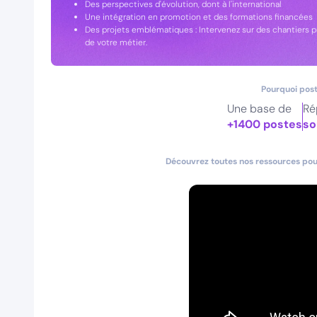
Des perspectives d'évolution, dont à l'international
Une intégration en promotion et des formations financées
Des projets emblématiques : Intervenez sur des chantiers pre
de votre métier.
Pourquoi post
Une base de
Ré
+1400 postes
so
Découvrez toutes nos ressources pour