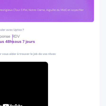
stigieux (Tour Eiffel, Notre-Dame, Aiguille du Midi) et soyez fier
uler avec Uptoo ?
ponse
RDV
us 48h
sous 7 jours
 vous aider à trouver le job de vos rêves