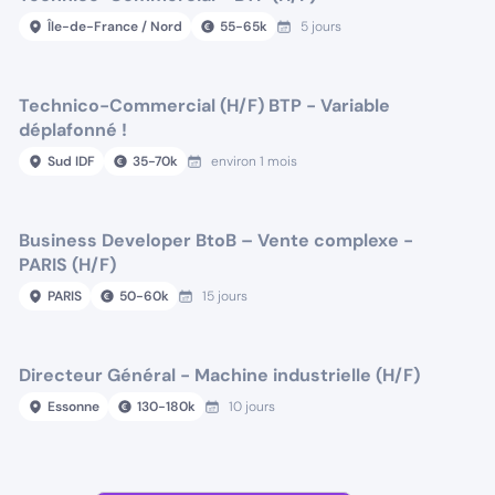
Île-de-France / Nord
55
-
65
k
5 jours
Technico-Commercial (H/F) BTP - Variable
déplafonné !
Sud IDF
35
-
70
k
environ 1 mois
Business Developer BtoB – Vente complexe -
PARIS (H/F)
PARIS
50
-
60
k
15 jours
Directeur Général - Machine industrielle (H/F)
Essonne
130
-
180
k
10 jours