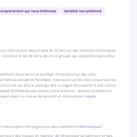
on tempérament qui nous intéresse
Variable non plafonné
ous intervenons depuis près de 30 ans sur des chantiers techniques
onstitue le fer de lance de notre groupe, qui rassemble aujourd'hui
arrêtent. Nous avons le privilège d'intervenir sur des sites
de Paris ou encore le Panthéon
, mais aussi sur les sites industriels les
 structure qui allie le prestige des ouvrages d’exception à une culture
’esprit d’initiative
pour porter notre ambition : devenir la référence
garantissant un niveau de sécurité et d'innovation inégalé.
z à des projets d’envergure sur des chantiers emblématiques !
es secteurs des travaux en hauteur, de l’enveloppe du bâtiment et des