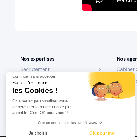
Nos expertises
Nos age
Recrutement
Cabinet 
Continuer sans accepter
Formation
Centres 
Salut c'est nous...
les Cookies !
Coaching
On aimerait personnaliser votre
Conseil
recherche et la rendre encore plus
agréable. C'est OK pour vous ?
Consentements certifiés par
Je choisis
OK pour moi