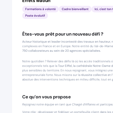
Effets waouh
Formations à volonté
Cadre bienveillant
Ici, c'est t
Poste évolutif
Êtes-vous prêt pour un nouveau défi ?
Acteur historique et leader incontesté des travaux en hauteur,
n
complexes en France et en Europe. Notre entité du Val-de-Marne c
750 collaborateurs au sein de 20 agences spécialisées.
Notre quotidien ? Relever des défis là où les accès traditionnels s'
exceptionnels tels que la
Tour Eiffel, la cathédrale Notre-Dame 
plus sensibles du territoire. En nous rejoignant, vous intégrez une
entrepreneuriale forte. Nous misons sur la
réussite collective et l
absolue des interventions techniques en milieu difficile, tout en 
Ce qu’on vous propose
Rejoignez notre équipe en tant que Chargé d’Affaires et participe
Votre rôle : développer et fidéliser un portefeuille client dans l