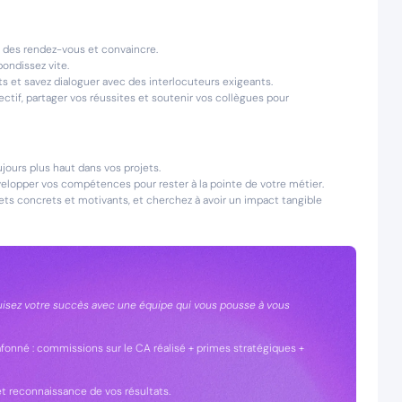
 des rendez-vous et convaincre.
bondissez vite.
 et savez dialoguer avec des interlocuteurs exigeants.
lectif, partager vos réussites et soutenir vos collègues pour
ujours plus haut dans vos projets.
elopper vos compétences pour rester à la pointe de votre métier.
ts concrets et motivants, et cherchez à avoir un impact tangible
truisez votre succès avec une équipe qui vous pousse à vous
lafonné : commissions sur le CA réalisé + primes stratégiques +
 et reconnaissance de vos résultats.