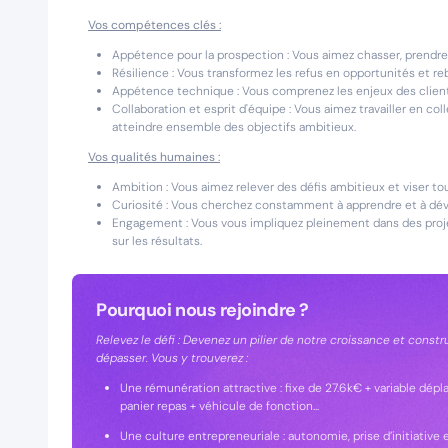
Vos compétences clés :
Appétence pour la prospection : Vous aimez chasser, prendre
Résilience : Vous transformez les refus en opportunités et re
Appétence technique : Vous comprenez les enjeux des clients
Collaboration et esprit d'équipe : Vous aimez travailler en col
atteindre ensemble des objectifs ambitieux.
Vos qualités humaines :
Ambition : Vous aimez relever des défis ambitieux et viser to
Curiosité : Vous cherchez constamment à apprendre et à dév
Engagement : Vous vous impliquez pleinement dans des proje
sur les résultats.
Pourquoi nous rejoindre ?
Relevez le défi : Devenez un pilier de notre croissance et cons
dépasser. Vous y trouverez :
Une rémunération attractive : fixe de 27.6k€ + variable dép
panier repas + véhicule de fonction...
Une culture entrepreneuriale : autonomie, prise d’initiative