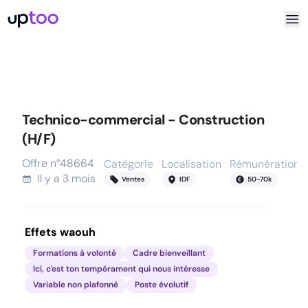
Technico-commercial - Construction
(H/F)
Offre n°
48664
Catégorie
Localisation
Rémunération
Il y a
3 mois
Ventes
IDF
50
-
70
k
Effets waouh
Formations à volonté
Cadre bienveillant
Ici, c'est ton tempérament qui nous intéresse
Variable non plafonné
Poste évolutif