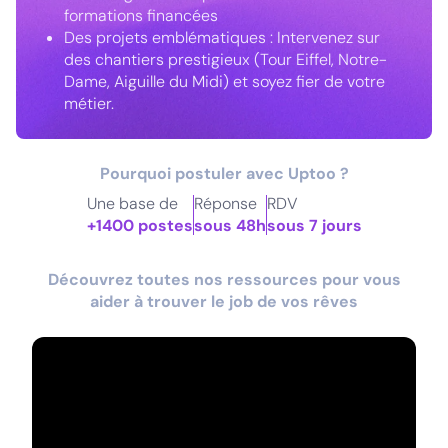
formations financées
Des projets emblématiques : Intervenez sur
des chantiers prestigieux (Tour Eiffel, Notre-
Dame, Aiguille du Midi) et soyez fier de votre
métier.
Pourquoi postuler avec Uptoo ?
Une base de
Réponse
RDV
+1400 postes
sous 48h
sous 7 jours
Découvrez toutes nos ressources pour vous
aider à trouver le job de vos rêves