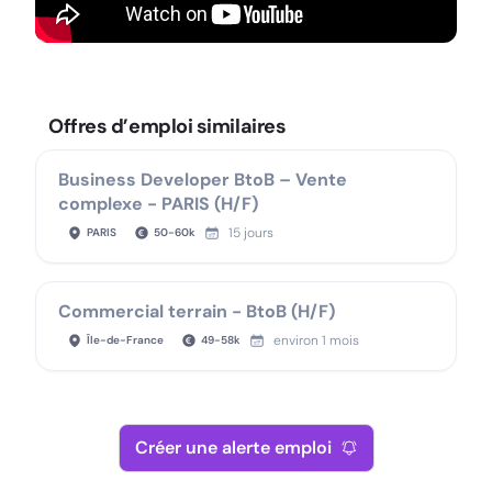
Offres d’emploi similaires
Business Developer BtoB – Vente
complexe - PARIS (H/F)
15 jours
PARIS
50
-
60
k
Commercial terrain - BtoB (H/F)
environ 1 mois
Île-de-France
49
-
58
k
Créer une alerte emploi