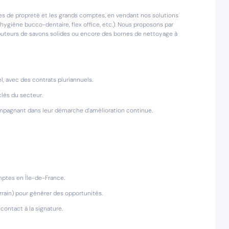
ses de propreté et les grands comptes, en vendant nos solutions
hygiène bucco-dentaire, flex office, etc.). Nous proposons par
ibuteurs de savons solides ou encore des bornes de nettoyage à
l, avec des contrats pluriannuels.
clés du secteur.
compagnant dans leur démarche d’amélioration continue.
omptes en Île-de-France.
rrain) pour générer des opportunités.
ontact à la signature.