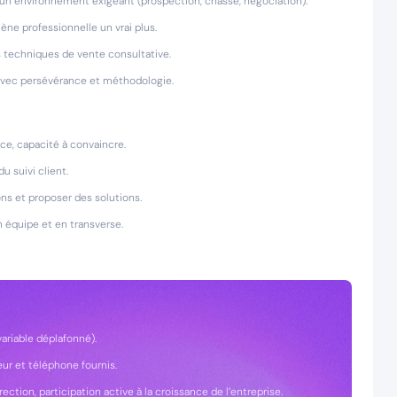
 un environnement exigeant (prospection, chasse, négociation).
ne professionnelle un vrai plus.
s techniques de vente consultative.
avec persévérance et méthodologie.
ce, capacité à convaincre.
u suivi client.
ons et proposer des solutions.
en équipe et en transverse.
variable déplafonné).
eur et téléphone fournis.
tion, participation active à la croissance de l’entreprise.