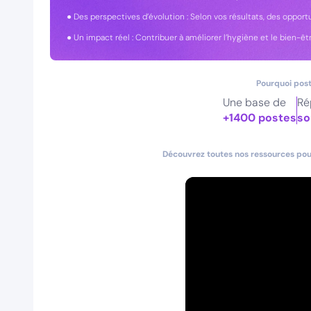
● Des perspectives d’évolution : Selon vos résultats, des oppor
● Un impact réel : Contribuer à améliorer l’hygiène et le bien-êt
Pourquoi post
Une base de
Ré
+1400 postes
so
Découvrez toutes nos ressources pour