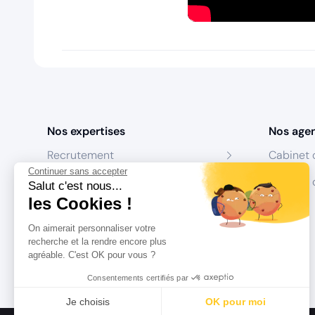
Nos expertises
Nos age
Recrutement
Cabinet 
Continuer sans accepter
Formation
Centres 
Salut c'est nous...
les Cookies !
Coaching
On aimerait personnaliser votre
Conseil
recherche et la rendre encore plus
agréable. C'est OK pour vous ?
Consentements certifiés par
Je choisis
OK pour moi