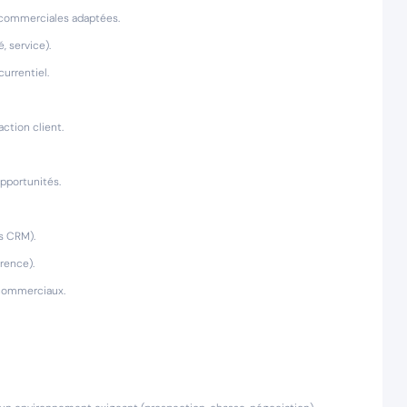
s commerciales adaptées.
, service).
urrentiel.
action client.
opportunités.
ls CRM).
rence).
 commerciaux.