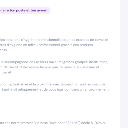
e faire ton poste et ton avenir
s solutions d’hygiène professionnelle pour les espaces de travail et
dards d’hygiène en milieu professionnel grâce à des produits
ents.
ous accompagnons des acteurs majeurs (grands groupes, institutions,
 de travail. Notre approche allie qualité, service sur-mesure et
travail.
onomie, l’initiative et la proximité avec la direction sont au cœur de
ent à notre développement et de vous épanouir dans un environnement
ecrutons notre premier Business Developer B2B (H/F) dédié à 100% au