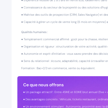
● Expérience réussie de 2 à 5 ans en vente B2B, idéalement dans
● Connaissance du secteur de la propreté ou des solutions d’hygiè
● Maîtrise des outils de prospection (CRM, Sales Navigator) et de
● Capacité à gérer un cycle de vente long (6 mois en moyenne) 
Qualités humaines :
● Tempérament commercial affirmé : goût pour la chasse, résilien
● Organisation et rigueur : structuration de votre activité, qualité d
● Autonomie et esprit d’initiative : vous savez prendre des décisi
● Sens du relationnel : écoute, adaptabilité, capacité à travailler 
Formation : Bac+2/3 en commerce, vente ou équivalent.
Ce que nous offrons
● Un package attractif : Entre 45K€ et 60K€ brut annuel (fixe + 
● Des avantages concrets : Véhicule, tickets restaurant, ordinat
● Un environnement stimulant : Autonomie, proximité avec la direc