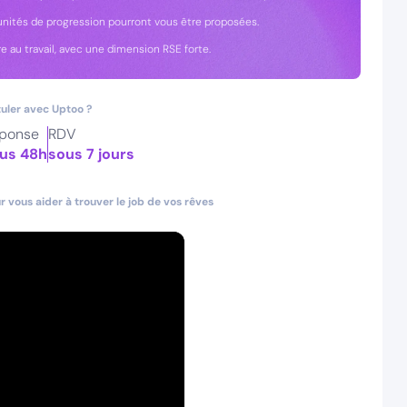
tunités de progression pourront vous être proposées.
re au travail, avec une dimension RSE forte.
uler avec Uptoo ?
ponse
RDV
us 48h
sous 7 jours
 vous aider à trouver le job de vos rêves