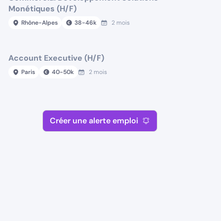
Monétiques (H/F)
Rhône-Alpes
38
-
46
k
2 mois
Account Executive (H/F)
Paris
40
-
50
k
2 mois
Créer une alerte emploi