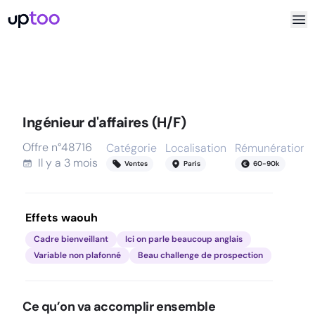
Ingénieur d'affaires (H/F)
Offre n°
48716
Catégorie
Localisation
Rémunération
Il y a
3 mois
Ventes
Paris
60
-
90
k
Effets waouh
Cadre bienveillant
Ici on parle beaucoup anglais
Variable non plafonné
Beau challenge de prospection
Ce qu’on va accomplir ensemble