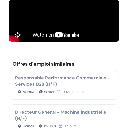
Offres d’emploi similaires
Responsable Performance Commerciale –
Services B2B (H/F)
environ 1 mois
National
65
-
85
k
Directeur Général - Machine industrielle
(H/F)
12 jours
Essonne
130
-
180
k