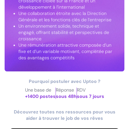
croissance ciblée sur la France et un
développement à l’international
Une collaboration étroite avec la Direction
Générale et les fonctions clés de l’entreprise
Un environnement solide, technique et
engagé, offrant stabilité et perspectives de
croissance
Une rémunération attractive composée d’un
fixe et d’un variable motivant, complétée par
des avantages compétitifs
Pourquoi postuler avec Uptoo ?
Une base de
Réponse
RDV
+1400 postes
sous 48h
sous 7 jours
Découvrez toutes nos ressources pour vous
aider à trouver le job de vos rêves