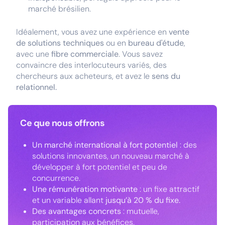
marché brésilien.
Idéalement, vous avez une expérience en
vente
de solutions techniques
ou en
bureau d'étude
,
avec une
fibre commerciale
. Vous savez
convaincre des interlocuteurs variés, des
chercheurs aux acheteurs, et avez le
sens du
relationnel.
Ce que nous offrons
Un marché international à fort potentiel
: des
solutions innovantes, un nouveau marché à
développer à fort potentiel et peu de
concurrence.
Une rémunération motivante
: un fixe attractif
et un variable
allant
jusqu’à 20 % du fixe.
Des avantages concrets
: mutuelle,
participation aux bénéfices.