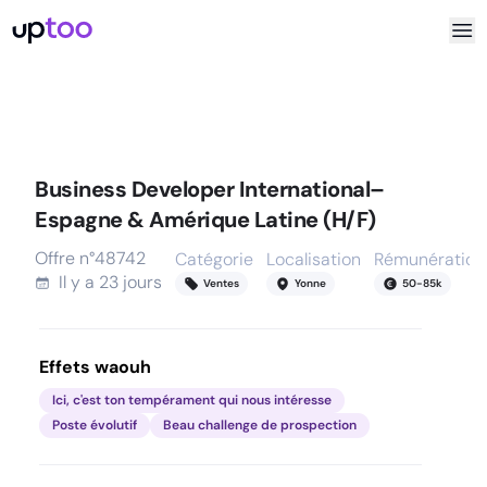
Business Developer International–
Espagne & Amérique Latine (H/F)
Offre n°
48742
Catégorie
Localisation
Rémunération
Il y a
23 jours
Ventes
Yonne
50
-
85
k
Effets waouh
Ici, c'est ton tempérament qui nous intéresse
Poste évolutif
Beau challenge de prospection