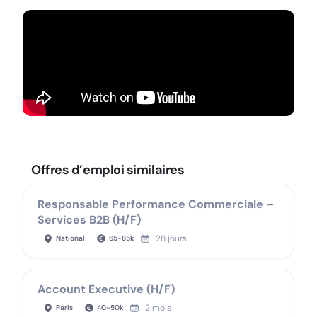
Offres d’emploi similaires
Responsable Performance Commerciale –
Services B2B (H/F)
28 jours
National
65
-
85
k
Account Executive (H/F)
2 mois
Paris
40
-
50
k