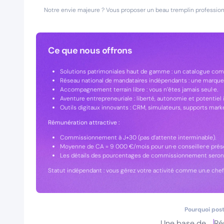
Notre envie majeure ? Vous proposer un beau tremplin professionn
Ce que nous offrons
Solutions patrimoniales haut de gamme : un catalogue comp
Réseau national de mandataires indépendants : une marque
Accompagnement terrain libre : vous n’êtes jamais seul·e.
Aventure entrepreneuriale : liberté, autonomie et potentiel i
Outils digitaux innovants : CRM, simulateurs, supports mark
Rémunération attractive :
Commissionnement à J+30 (pas d’attente interminable).
Moyenne de CA = 9 000 €/mois pour un·e conseiller·e prése
Les détails des pourcentages de commissionnement seront
Statut indépendant : vous gérez votre activité comme un.e chef.
Pourquoi post
Une base de
Ré