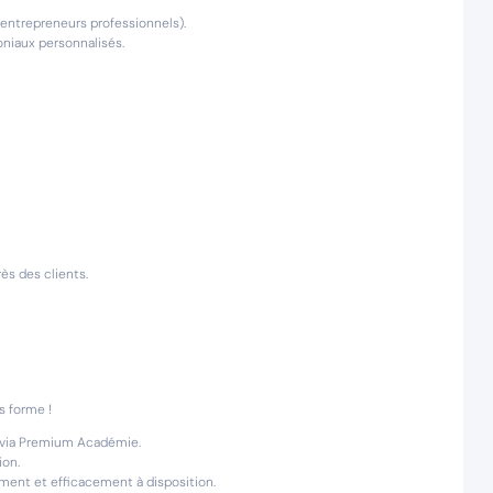
, entrepreneurs professionnels).
oniaux personnalisés.
ès des clients.
 forme !
I) via Premium Académie.
ion.
ent et efficacement à disposition.