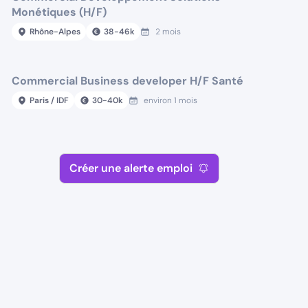
Monétiques (H/F)
Rhône-Alpes
38
-
46
k
2 mois
Commercial Business developer H/F Santé
Paris / IDF
30
-
40
k
environ 1 mois
Créer une alerte emploi