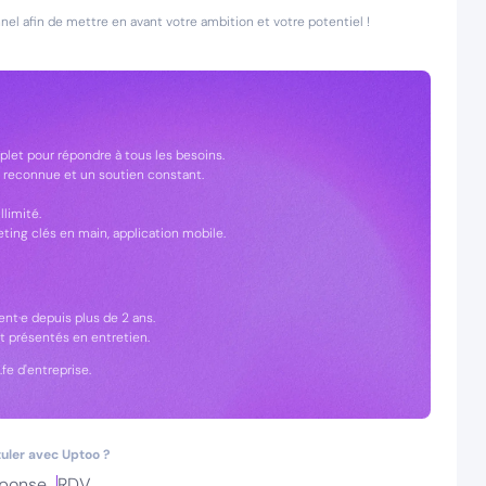
el afin de mettre en avant votre ambition et votre potentiel !
let pour répondre à tous les besoins.
 reconnue et un soutien constant.
llimité.
eting clés en main, application mobile.
nt·e depuis plus de 2 ans.
 présentés en entretien.
fe d'entreprise.
uler avec Uptoo ?
ponse
RDV