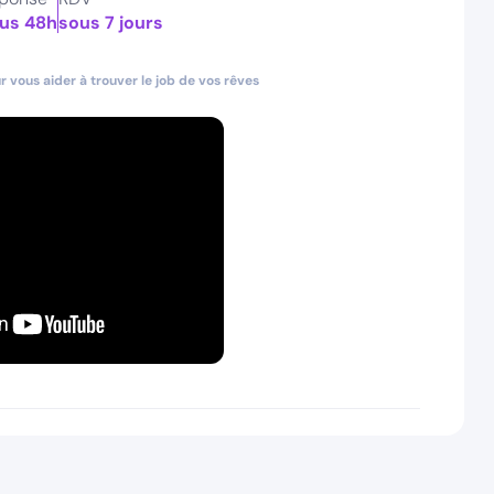
us 48h
sous 7 jours
 vous aider à trouver le job de vos rêves