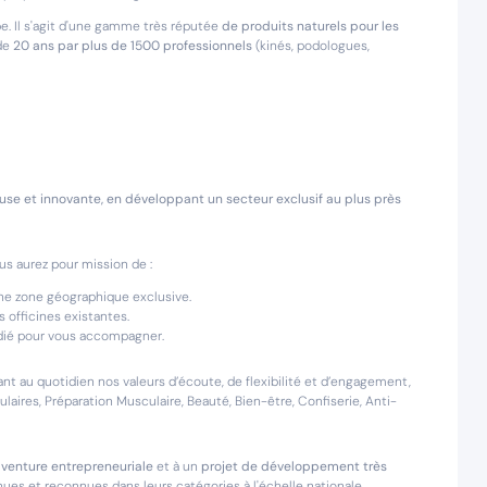
e. Il s'agit d'une gamme très réputée
de produits naturels pour les
 de
20 ans par plus de 1500 professionnels
(kinés, podologues,
se et innovante, en développant un secteur exclusif au plus près
ous aurez pour mission de :
ne zone géographique exclusive.
s officines existantes.
dié pour vous accompagner.
ant au quotidien nos valeurs d’écoute, de flexibilité et d’engagement,
aires, Préparation Musculaire, Beauté, Bien-être, Confiserie, Anti-
venture entrepreneuriale
et à un
projet de développement très
es et reconnues dans leurs catégories à l'échelle nationale.