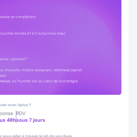
jeunesse se complètent.
couchés limités (0 à 2 nuits/mois max).
sions + primes) *
, mutuelle, tickets restaurant, télétravail partiel.
ssir.
tieuse
, où l’humain est au cœur de la stratégie.
uler avec Uptoo ?
ponse
RDV
us 48h
sous 7 jours
 vous aider à trouver le job de vos rêves