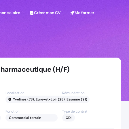
on salaire
Créer mon CV
Me former
mon salaire
Créer mon CV
Me former
Pharmaceutique (H/F)
Localisation
Rémunération
Yvelines (78), Eure-et-Loir (28), Essonne (91)
30
-
65
k
Fonction
Type de contrat
Commercial terrain
CDI