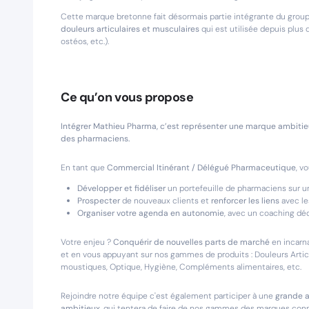
Cette marque bretonne fait désormais partie intégrante du group
douleurs articulaires et musculaires
qui est utilisée depuis plus
ostéos, etc.).
Ce qu’on vous propose
Intégrer Mathieu Pharma, c’est représenter une marque ambitieu
des pharmaciens.
En tant que
Commercial Itinérant / Délégué Pharmaceutique
, v
Développer et fidéliser
un portefeuille de pharmaciens sur u
Prospecter
de nouveaux clients et
renforcer les liens
avec le
Organiser votre agenda en autonomie
, avec un coaching dé
Votre enjeu ?
Conquérir de nouvelles parts de marché
en incarn
et en vous appuyant sur nos gammes de produits : Douleurs Articul
moustiques, Optique, Hygiène, Compléments alimentaires, etc.
Rejoindre notre équipe c'est également participer à une
grande a
ambitieux
, qui tentera de faire de nos gammes des marques connu