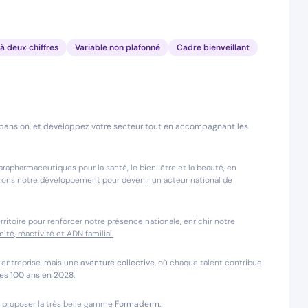
à deux chiffres
Variable non plafonné
Cadre bienveillant
expansion, et développez votre secteur tout en accompagnant les
arapharmaceutiques pour la santé, le bien-être et la beauté, en
lérons notre développement pour devenir un acteur national de
itoire pour renforcer notre présence nationale, enrichir notre
ité, réactivité et ADN familial.
 entreprise, mais une
aventure collective
, où chaque talent contribue
es 100 ans en 2028
.
e proposer la très belle gamme
Formaderm.