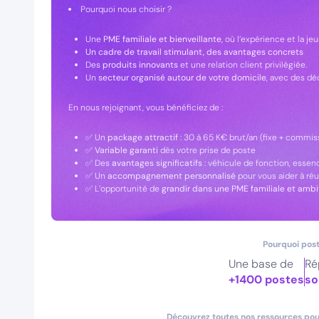
Pourquoi nous choisir ?
Une
PME familiale et bienveillante
, où l’expérience et la 
Un cadre de travail stimulant, des avantages concrets
Des
produits innovants
et une relation client privilégiée.
Un
secteur organisé autour de votre domicile
, avec des dé
En nous rejoignant, vous bénéficiez de :
✅ Un
package attractif
: 30 à 65 K€ brut/an (fixe + commis
✅
Variable garanti
dès votre prise de poste
✅ Des
avantages significatifs
: véhicule de fonction, essence
✅ Un
accompagnement personnalisé
pour vous aider à réu
✅ L’opportunité de
grandir dans une PME familiale et ambi
Pourquoi post
Une base de
Ré
+1400 postes
so
Découvrez toutes nos ressources pour