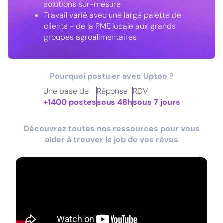
solutions sur-mesure
Travail varié avec une large palette de
clients - de la PME locale aux grands
groupes agroalimentaires
Pourquoi postuler avec Uptoo ?
Une base de
Réponse
RDV
+1400 postes
sous 48h
sous 7 jours
Découvrez toutes nos ressources pour vous
aider à trouver le job de vos rêves