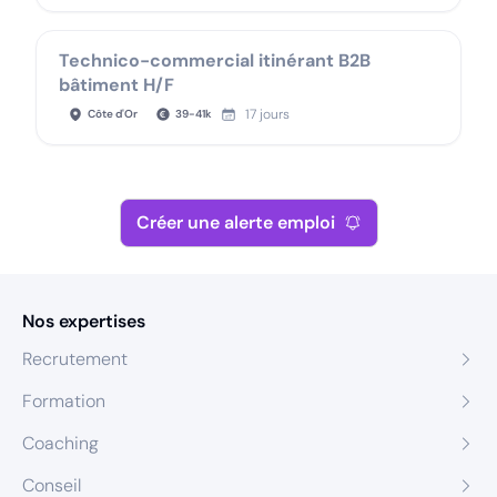
Technico-commercial itinérant B2B
bâtiment H/F
17 jours
Côte d'Or
39
-
41
k
Créer une alerte emploi
Nos expertises
Recrutement
Formation
Coaching
Conseil