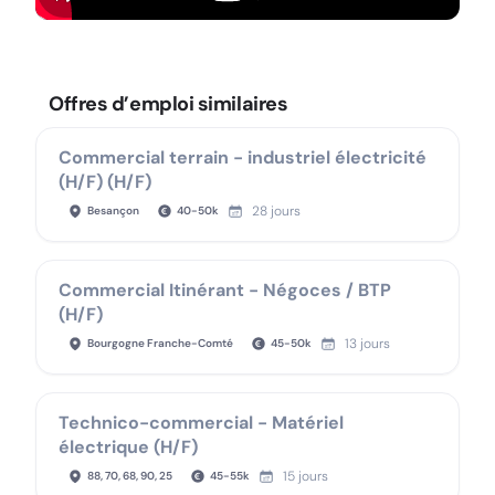
Offres d’emploi similaires
Commercial terrain - industriel électricité
(H/F) (H/F)
28 jours
Besançon
40
-
50
k
Commercial Itinérant - Négoces / BTP
(H/F)
13 jours
Bourgogne Franche-Comté
45
-
50
k
Technico-commercial - Matériel
électrique (H/F)
15 jours
88, 70, 68, 90, 25
45
-
55
k