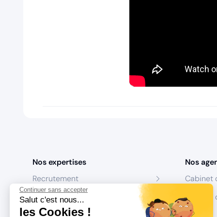
Nos expertises
Nos age
Recrutement
Cabinet 
Continuer sans accepter
Formation
Centres 
Salut c'est nous...
les Cookies !
Coaching