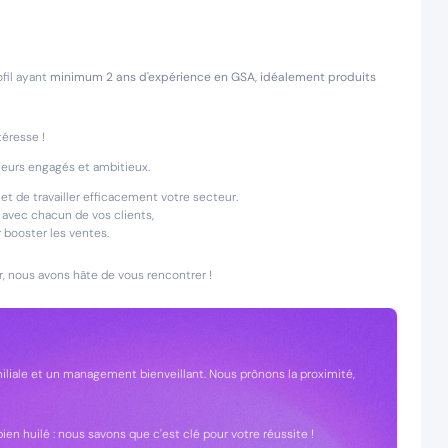
fil ayant
minimum 2 ans d'expérience en GSA, idéalement produits
téresse !
ateurs engagés et ambitieux.
t de travailler efficacement votre secteur.
 avec chacun de vos clients,
r booster les ventes.
r, nous avons hâte de vous rencontrer !
miliale et un management bienveillant. Nous prônons la proximité,
en huilé : nous savons que c'est clé pour votre réussite !