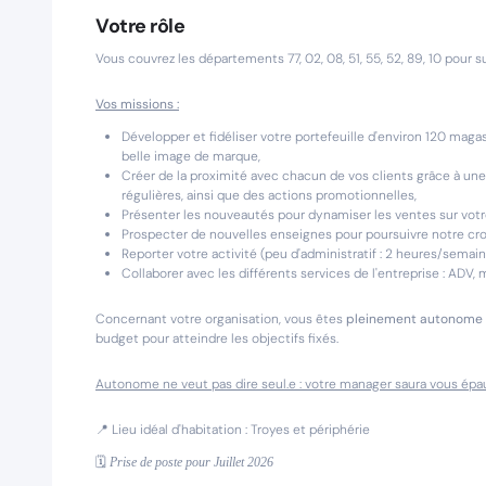
Votre rôle
Vous couvrez les départements 77, 02, 08, 51, 55, 52, 89, 10 pour
Vos missions :
Développer et fidéliser votre portefeuille d'environ 120 mag
belle image de marque,
Créer de la proximité avec chacun de vos clients grâce à une
régulières, ainsi que des actions promotionnelles,
Présenter les nouveautés pour dynamiser les ventes sur votr
Prospecter de nouvelles enseignes pour poursuivre notre cr
Reporter votre activité (peu d'administratif : 2 heures/semain
Collaborer avec les différents services de l'entreprise : ADV,
Concernant votre organisation, vous êtes
pleinement autonome
budget pour atteindre les objectifs fixés.
Autonome ne veut pas dire seul.e : votre manager saura vous épaul
📍
Lieu idéal d'habitation : Troyes et périphérie
🗓️
Prise de poste pour Juillet 2026