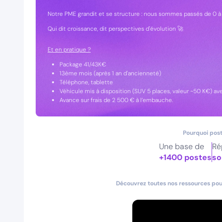
Notre PME grandit et se structure : nous sommes passés de 0 
Qui dit croissance, dit perspectives d'évolution 🚀
Et en pratique ?
Package 41/43K€
13ème mois (après 1 an d'ancienneté)
Téléphone, tablette
Véhicule mis à disposition (SUV 5 places, valeur ~50 K€) av
Avance sur frais de 2 500 € à l’embauche.
Pourquoi post
Une base de
Ré
+1400 postes
so
Découvrez toutes nos ressources pour