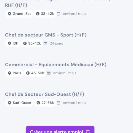
RHF (H/F)
Grand-Est
38
-
42
k
environ 1 mois
Chef de secteur GMS - Sport (H/F)
IDF
35
-
42
k
24 jours
Commercial - Equipements Médicaux (H/F)
Paris
45
-
50
k
environ 1 mois
Chef de Secteur Sud-Ouest (H/F)
Sud-Ouest
27
-
36
k
environ 1 mois
Créer une alerte emploi