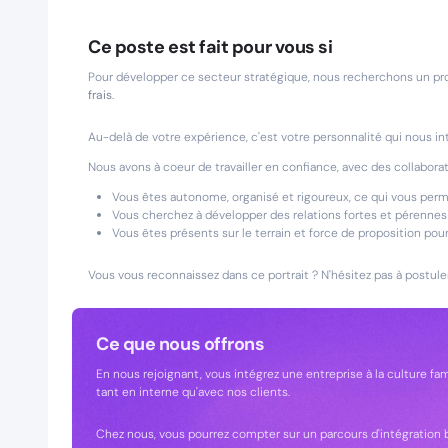
Ce poste est fait pour vous si
Pour développer ce secteur stratégique, nous recherchons un pro
frais
.
Au-delà de votre expérience, c'est votre personnalité qui nous in
Nous avons à coeur de travailler en confiance, avec des collabor
Vous êtes autonome, organisé et rigoureux, ce qui vous perme
Vous cherchez à développer des relations fortes et pérennes
Vous êtes présents sur le terrain et force de proposition pou
Vous vous reconnaissez dans ce portrait ? N'hésitez pas à postule
Ce que nous offrons
En nous rejoignant, vous intégrez une entreprise à la culture fa
tant en interne qu'avec nos clients.
Chez nous, vous pourrez compter sur un parcours d'intégration bi