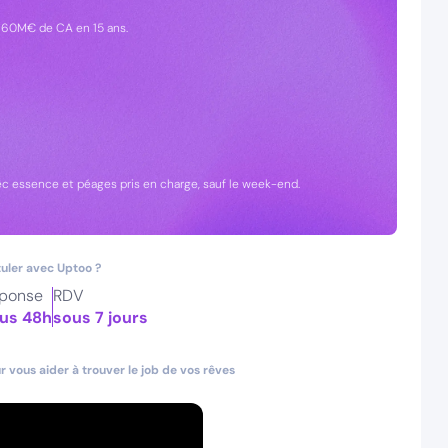
à 60M€ de CA en 15 ans.
ec essence et péages pris en charge, sauf le week-end.
uler avec Uptoo ?
ponse
RDV
us 48h
sous 7 jours
 vous aider à trouver le job de vos rêves