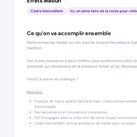
Effets waouh
Cadre bienveillant
Ici, on aime faire de la route pour visit
Ce qu’on va accomplir ensemble
Notre entreprise, leader sur son marché, incarne l'excellence it
tradition.
Fort d'une croissance à deux chiffres, nous recherchons un(e) c
potentiel, qui nécessitera de la présence terrain et du dévelop
Prêt(e) à relever le challenge ?
Nos plus :
Produits de haute qualité faits à la main : charcuteries embl
frais emballé,
Des lancements et innovations constantes,
100 % engagés dans la réduction de notre impact environne
Cadre bienveillant, bonne ambiance de travail avec un esprit