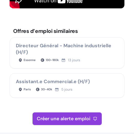
Offres d’emploi similaires
Directeur Général - Machine industrielle
(H/F)
13 jours
Essonne
130
-
180
k
Assistant.e Commercial.e (H/F)
5 jours
Paris
30
-
40
k
Créer une alerte emploi