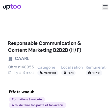
Responsable Communication &
Content Marketing B2B2B (H/F)
CAARL
Offre n°
48955
Catégorie
Localisation
Rémunération
Il y a
3 mois
Marketing
Paris
41
-
45
k
Effets waouh
Formations à volonté
A toi de faire ton poste et ton avenir