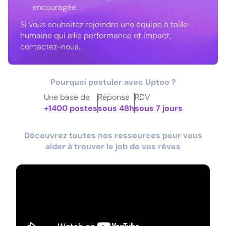
encouragée.
Si vous souhaitez rejoindre une équipe à taille
humaine qui allie performance et impact,
contactez-nous.
Pourquoi postuler avec Uptoo ?
Une base de
Réponse
RDV
+1400 postes
sous 48h
sous 7 jours
Découvrez toutes nos ressources pour vous
aider à trouver le job de vos rêves