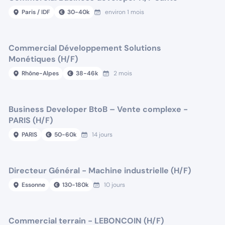
Paris / IDF
30
-
40
k
environ 1 mois
Commercial Développement Solutions
Monétiques (H/F)
Rhône-Alpes
38
-
46
k
2 mois
Business Developer BtoB – Vente complexe -
PARIS (H/F)
PARIS
50
-
60
k
14 jours
Directeur Général - Machine industrielle (H/F)
Essonne
130
-
180
k
10 jours
Commercial terrain - LEBONCOIN (H/F)