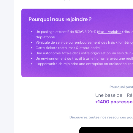
Pourquoi nous rejoindre ?
Un package attractif de
50k€ à 70k€ (
fixe + variable
) dès 
déplafonné
Véhicule de service ou remboursement des frais kilométriqu
Carte tickets restaurant & statut cadre
Une autonomie totale dans votre organisation, au sein d’un 
Un environnement de travail à taille humaine, avec une réel
L’opportunité de rejoindre une entreprise en croissance, 
Pourquoi post
Une base de
Ré
+1400 postes
so
Découvrez toutes nos ressources pour