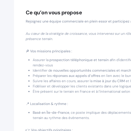
Ce qu’on vous propose
Rejoignez une équipe commerciale en plein essor et participez
Au cœur de la stratégie de croissance, vous intervenez sur un r
présence terrain.
🔎
Vos missions principales :
Assurer la
prospection téléphonique et terrain
afin d’identif
rendez-vous
Identifier de
nouvelles opportunités commerciales et marc
Préparer les
réponses aux appels d’offres
en lien avec le bur
Suivre les affaires en cours, assurer la
mise à jour du CRM
et 
Fidéliser et développer les clients existants dans une logiqu
Être présent sur le terrain en France et à l’international selo
📍
Localisation & rythme :
Basé en Île-de-France
, ce poste implique des déplacements 
terrain au rythme des événements.
👉 Vos objectifs prioritaires :