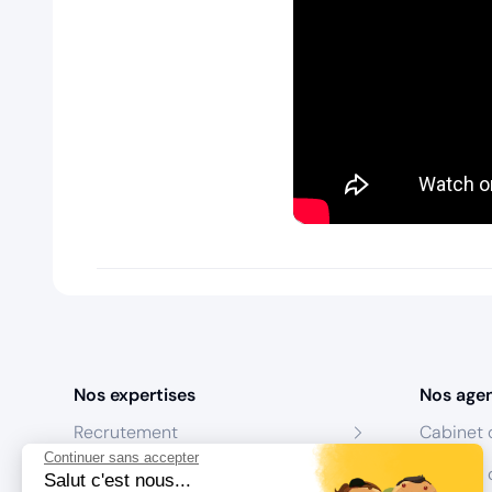
Nos expertises
Nos age
Recrutement
Cabinet 
Continuer sans accepter
Formation
Centres 
Salut c'est nous...