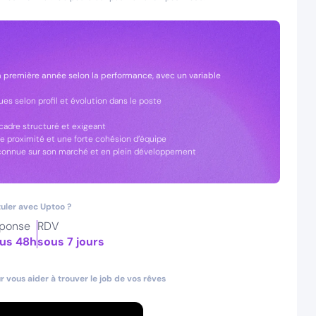
la première année selon la performance, avec un variable
es selon profil et évolution dans le poste
cadre structuré et exigeant
le proximité et une forte cohésion d’équipe
reconnue sur son marché et en plein développement
uler avec Uptoo ?
ponse
RDV
us 48h
sous 7 jours
 vous aider à trouver le job de vos rêves