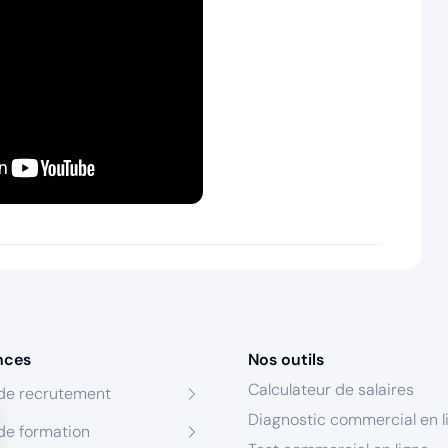
nces
Nos outils
Calculateur de salaires
de recrutement
Diagnostic commercial en l
de formation