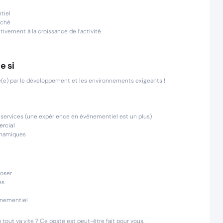
tiel
rché
ivement à la croissance de l’activité
e si
é(e) par le développement et les environnements exigeants !
e services (une expérience en événementiel est un plus)
rcial
ynamiques
poser
es
énementiel
tout va vite ? Ce poste est peut-être fait pour vous.