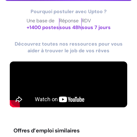
Pourquoi postuler avec Uptoo ?
Une base de
Réponse
RDV
+1400 postes
sous 48h
sous 7 jours
Découvrez toutes nos ressources pour vous
aider à trouver le job de vos rêves
Offres d’emploi similaires