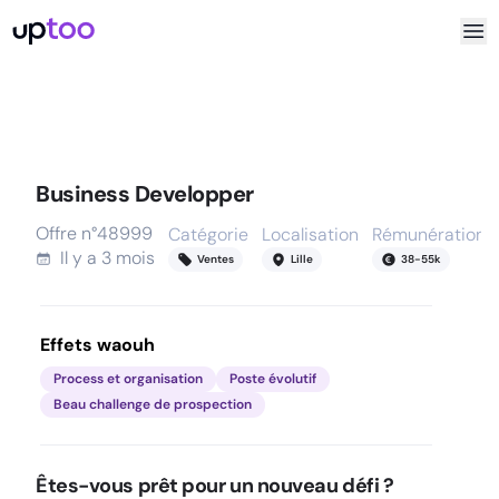
Business Developper
Offre n°
48999
Catégorie
Localisation
Rémunération
Il y a
3 mois
Ventes
Lille
38
-
55
k
Effets waouh
Process et organisation
Poste évolutif
Beau challenge de prospection
Êtes-vous prêt pour un nouveau défi ?