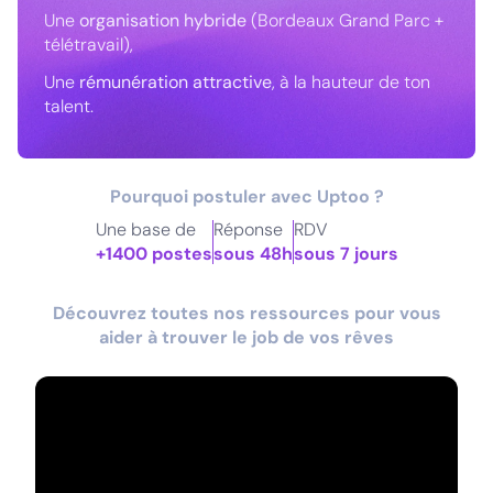
Une
organisation hybride
(Bordeaux Grand Parc +
télétravail),
Une
rémunération attractive
, à la hauteur de ton
talent.
Pourquoi postuler avec Uptoo ?
Une base de
Réponse
RDV
+1400 postes
sous 48h
sous 7 jours
Découvrez toutes nos ressources pour vous
aider à trouver le job de vos rêves