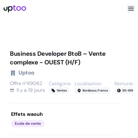
Business Developer BtoB – Vente
complexe - OUEST (H/F)
Uptoo
Offre n°
49062
Catégorie
Localisation
Rémunérat
Il y a
19 jours
Ventes
Bordeaux, France
50
-
60
k
Effets waouh
Ecole de vente