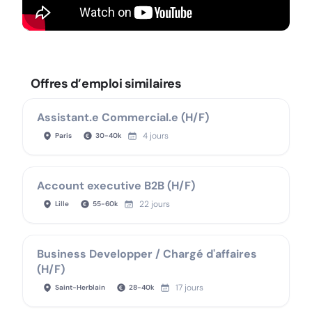
Offres d’emploi similaires
Assistant.e Commercial.e (H/F)
4 jours
Paris
30
-
40
k
Account executive B2B (H/F)
22 jours
Lille
55
-
60
k
Business Developper / Chargé d'affaires
(H/F)
17 jours
Saint-Herblain
28
-
40
k