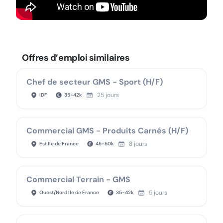
Offres d’emploi similaires
Chef de secteur GMS - Sport (H/F)
25 jours
IDF
35
-
42
k
Commercial GMS - Produits Carnés (H/F)
8 jours
Est Ile de France
45
-
50
k
Commercial Terrain - GMS
5 jours
Ouest/Nord Ile de France
35
-
42
k