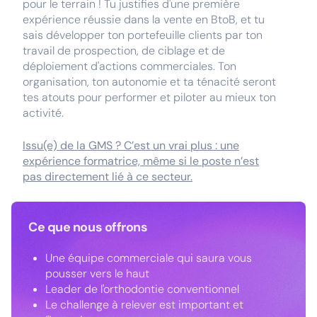
pour le terrain ! Tu justifies d'une première
expérience réussie dans la vente en BtoB, et tu
sais développer ton portefeuille clients par ton
travail de prospection, de ciblage et de
déploiement d'actions commerciales. Ton
organisation, ton autonomie et ta ténacité seront
tes atouts pour performer et piloter au mieux ton
activité.
Issu(e) de la GMS ? C’est un vrai plus : une
expérience formatrice, même si le poste n’est
pas directement lié à ce secteur.
Ce que nous offrons
Une équipe commerciale qui saura vous
pousser vers le haut
Leader de l'orthodontie conventionnel
Le challenge à relever est important et