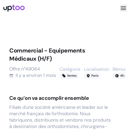
Commercial - Equipements
Médicaux (H/F)
Offre n°
49064
Catégorie
Localisation
Rémunér
Il y a
environ 1 mois
Ventes
Paris
45
-
50
Ce qu’on va accomplir ensemble
Filiale d'une société américaine et leader sur le
marché français de l'orthodontie. Nous
fabriquons, distribuons et vendons nos produits
à destination des orthodontistes, chirurgiens-