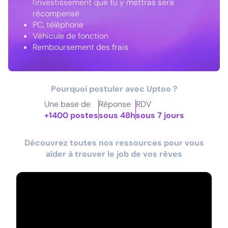
l'investissement que tu y mettras sera
récompensé
PC, téléphone
Véhicule de fonction
Remboursement des frais
Pourquoi postuler avec Uptoo ?
Une base de
Réponse
RDV
+1400 postes
sous 48h
sous 7 jours
Découvrez toutes nos ressources pour vous
aider à trouver le job de vos rêves