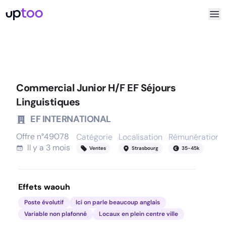
Commercial Junior H/F EF Séjours
Linguistiques
EF INTERNATIONAL
Offre n°
49078
Catégorie
Localisation
Rémunération
Il y a
3 mois
Ventes
Strasbourg
35
-
45
k
Effets waouh
Poste évolutif
Ici on parle beaucoup anglais
Variable non plafonné
Locaux en plein centre ville