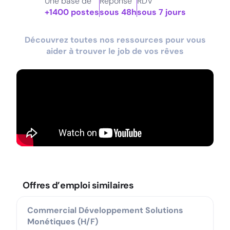
Une base de
Réponse
RDV
+1400 postes
sous 48h
sous 7 jours
Découvrez toutes nos ressources pour vous
aider à trouver le job de vos rêves
Offres d’emploi similaires
Commercial Développement Solutions
Monétiques (H/F)