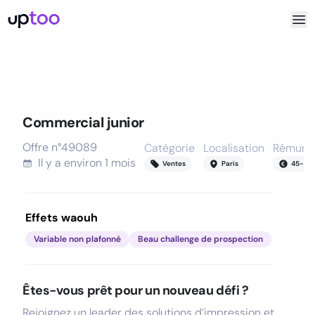
Commercial junior
Offre n°
49089
Catégorie
Localisation
Rémunér
Il y a
environ 1 mois
Ventes
Paris
45
-
10
Effets waouh
Variable non plafonné
Beau challenge de prospection
Êtes-vous prêt pour un nouveau défi ?
Rejoignez un leader des solutions d’impression et