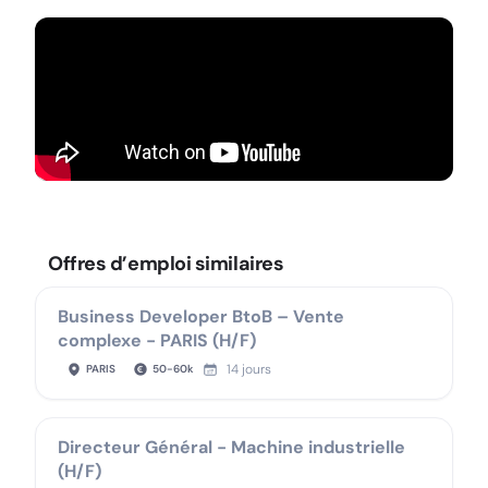
Offres d’emploi similaires
Business Developer BtoB – Vente
complexe - PARIS (H/F)
14 jours
PARIS
50
-
60
k
Directeur Général - Machine industrielle
(H/F)