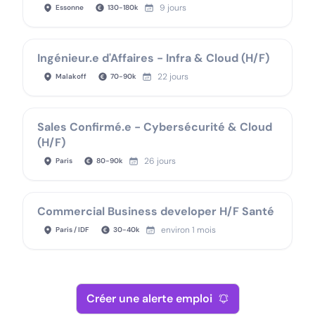
9 jours
Essonne
130
-
180
k
Ingénieur.e d'Affaires - Infra & Cloud (H/F)
22 jours
Malakoff
70
-
90
k
Sales Confirmé.e - Cybersécurité & Cloud
(H/F)
26 jours
Paris
80
-
90
k
Commercial Business developer H/F Santé
environ 1 mois
Paris / IDF
30
-
40
k
Créer une alerte emploi