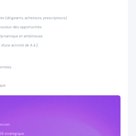
iés (dirigeants, acheteurs, prescripteurs).
igoureux des opportunités.
 dynamique et ambitieuse.
 d’une activité de A à Z.
entées.
que.
ncret.
B2B stratégique.