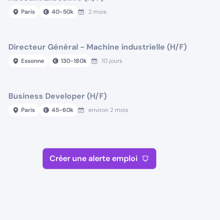
Paris
40
-
50
k
2 mois
Directeur Général - Machine industrielle (H/F)
Essonne
130
-
180
k
10 jours
Business Developer (H/F)
Paris
45
-
60
k
environ 2 mois
Créer une alerte emploi