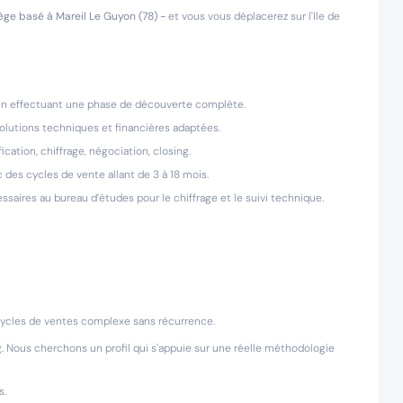
iège basé à Mareil Le Guyon (78) -
et vous vous déplacerez sur l'Ile de
s en effectuant une phase de découverte complète.
olutions techniques et financières adaptées.
ication, chiffrage, négociation, closing.
c des cycles de vente allant de 3 à 18 mois.
ssaires au bureau d’études pour le chiffrage et le suivi technique.
ycles de ventes complexe sans récurrence.
. Nous cherchons un profil qui s'appuie sur une réelle méthodologie
s.