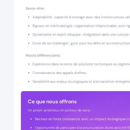
Savoir-être
:
Adaptabilité : capacité à interagir avec des interlocuteurs var
Rigueur et méthodologie : organisation irréprochable, suivi r
Dynamisme et esprit d’équipe : intégration dans une culture
Envie de se challenger : goût pour les défis et la construction
Atouts différenciants
:
Expérience dans la vente de solutions techniques ou réglem
Connaissance des appels d’offres.
Sensibilité aux enjeux écologiques et à la transition énergéti
Ce que nous offrons
Un projet ambitieux et porteur de sens :
Secteur en forte croissance
, avec un
impact écologique
co
Opportunité de participer à la structuration d’une activité 