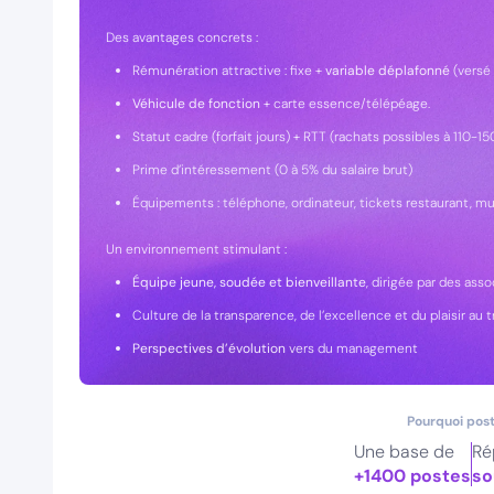
Des avantages concrets :
Rémunération attractive : fixe +
variable déplafonné
(versé 
Véhicule de fonction
+ carte essence/télépéage.
Statut cadre (forfait jours) + RTT (rachats possibles à 110-15
Prime d’intéressement (0 à 5% du salaire brut)
Équipements : téléphone, ordinateur, tickets restaurant, mu
Un environnement stimulant :
Équipe jeune, soudée et bienveillante
, dirigée par des ass
Culture de la transparence, de l’excellence et du plaisir au tr
Perspectives d’évolution
vers du management
Pourquoi post
Une base de
Ré
+1400 postes
so