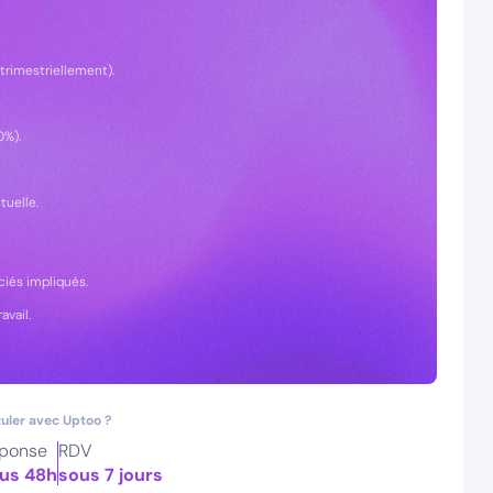
trimestriellement).
0%).
tuelle.
ociés impliqués.
avail.
uler avec Uptoo ?
ponse
RDV
us 48h
sous 7 jours