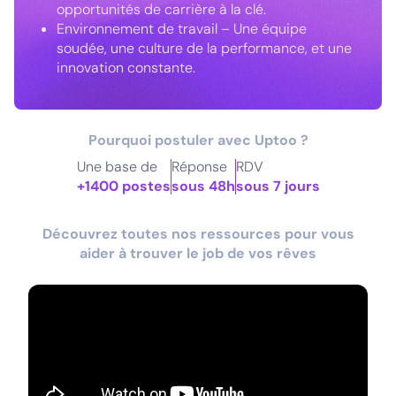
opportunités de carrière à la clé.
Environnement de travail – Une équipe
soudée, une culture de la performance, et une
innovation constante.
Pourquoi postuler avec Uptoo ?
Une base de
Réponse
RDV
+1400 postes
sous 48h
sous 7 jours
Découvrez toutes nos ressources pour vous
aider à trouver le job de vos rêves