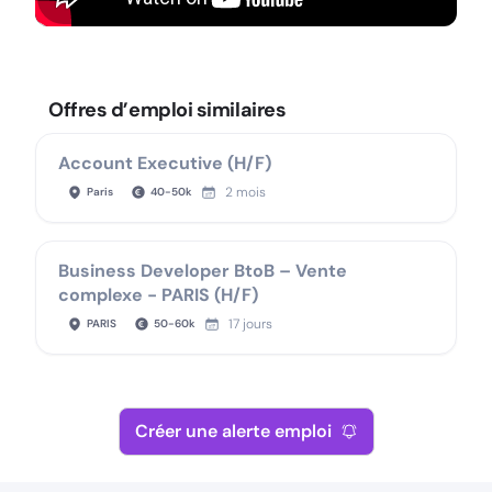
Offres d’emploi similaires
Account Executive (H/F)
2 mois
Paris
40
-
50
k
Business Developer BtoB – Vente
complexe - PARIS (H/F)
17 jours
PARIS
50
-
60
k
Créer une alerte emploi