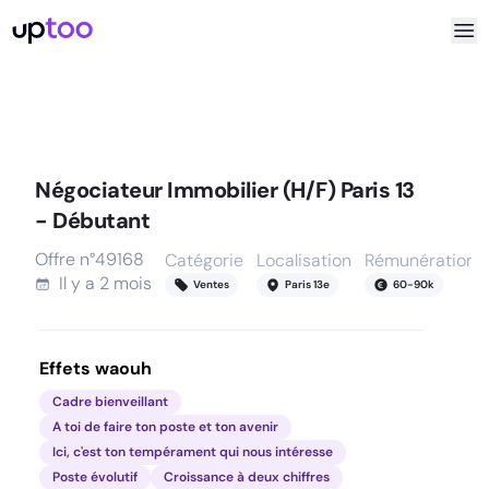
Négociateur Immobilier (H/F) Paris 13
- Débutant
Offre n°
49168
Catégorie
Localisation
Rémunération
Il y a
2 mois
Ventes
Paris 13e
60
-
90
k
Effets waouh
Cadre bienveillant
A toi de faire ton poste et ton avenir
Ici, c'est ton tempérament qui nous intéresse
Poste évolutif
Croissance à deux chiffres