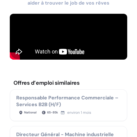
aider à trouver le job de vos rêves
Offres d’emploi similaires
Responsable Performance Commerciale –
Services B2B (H/F)
environ 1 mois
National
65
-
85
k
Directeur Général - Machine industrielle