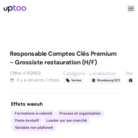
Responsable Comptes Clés Premium
- Grossiste restauration (H/F)
Offre n°
49169
Catégorie
Localisation
Rému
Il y a
environ 1 mois
Ventes
Strasbourg (67)
45
Effets waouh
Formations à volonté
Process et organisation
Poste évolutif
Leader sur son marché
Variable non plafonné