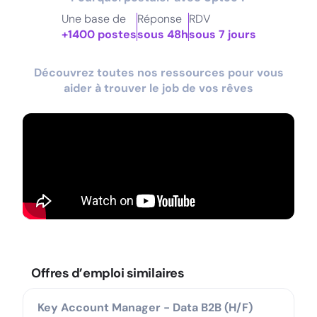
Une base de
Réponse
RDV
+1400 postes
sous 48h
sous 7 jours
Découvrez toutes nos ressources pour vous
aider à trouver le job de vos rêves
Offres d’emploi similaires
Key Account Manager - Data B2B (H/F)