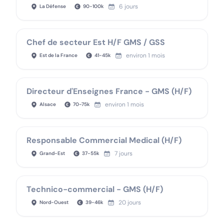
6 jours
La Défense
90
-
100
k
Chef de secteur Est H/F GMS / GSS
environ 1 mois
Est de la France
41
-
45
k
Directeur d'Enseignes France - GMS (H/F)
environ 1 mois
Alsace
70
-
75
k
Responsable Commercial Medical (H/F)
7 jours
Grand-Est
37
-
55
k
Technico-commercial - GMS (H/F)
20 jours
Nord-Ouest
39
-
46
k