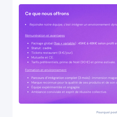
Ce que nous offrons
Rejoindre notre équipe, c’est intégrer un environnement dyn
Rémunération et avantages
Package global (
fixe + variable
) :
45K€ à 48K€ selon profil 
Statut : cadre.
Tickets restaurant (8 €/jour).
Mutuelle et CE.
Tarifs préférentiels, prime de Noël (90 €) et prime estivale.
Formation et environnement
Parcours d’intégration complet (3 mois)
: immersion magasi
Marque reconnue pour la qualité de ses produits et de son s
Équipe expérimentée et engagée.
Ambiance conviviale et esprit de réussite collective.
Pourquoi post