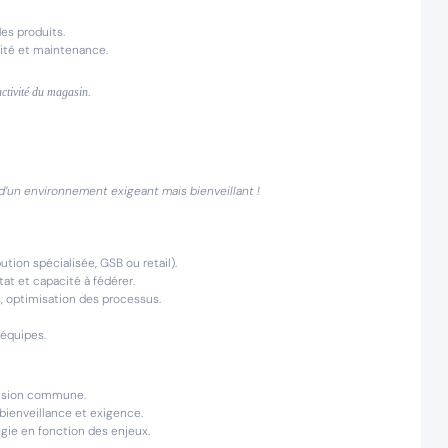
des produits.
urité et maintenance.
activité du magasin.
d’un environnement exigeant mais bienveillant !
ution spécialisée, GSB ou retail).
tat et capacité à fédérer.
s, optimisation des processus.
 équipes.
 vision commune.
ienveillance et exigence.
égie en fonction des enjeux.