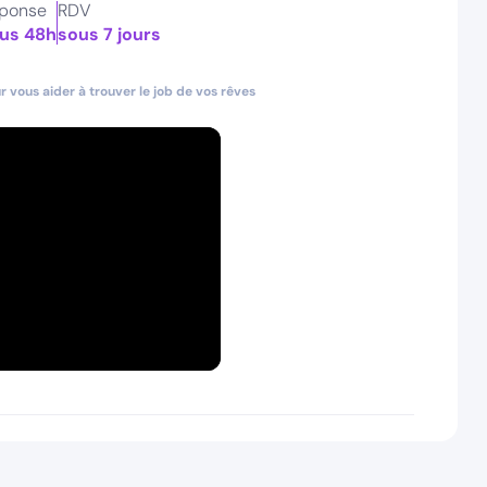
ponse
RDV
us 48h
sous 7 jours
 vous aider à trouver le job de vos rêves