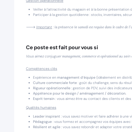
Gestion opérationnelle
Veiller à l’attractivité du magasin et à la bonne présentation 
Participer à la gestion quotidienne : stocks, inventaires, séc
🡒
Important
: la présence le
samedi est requise dans le cadre de l’
Ce poste est fait pour vous si
Vous aimez conjuguer
au sein 
management, commerce et opérationnel
Compétences clés
Expérience en
management d’équipe
(idéalement en distrib
Culture commerciale forte
: goût du challenge, sens du résul
Rigueur opérationnelle
: gestion de PDV, suivi des indicateur
Appétence pour le design / aménagement / décoration.
Esprit terrain
: vous aimez être au contact des clients et des
Qualités humaines
Leader inspirant
: vous savez motiver et faire adhérer à une
Pédagogue
: vous formez et accompagnez vos équipes avec b
Résilient et agile
: vous savez rebondir et adapter votre strat