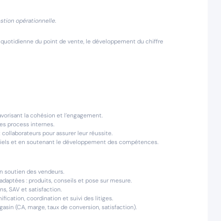
stion opérationnelle.
n quotidienne du point de vente, le développement du chiffre
vorisant la cohésion et l’engagement.
es process internes.
x collaborateurs pour assurer leur réussite.
entiels et en soutenant le développement des compétences.
en soutien des vendeurs.
 adaptées : produits, conseils et pose sur mesure.
ns, SAV et satisfaction.
ification, coordination et suivi des litiges.
in (CA, marge, taux de conversion, satisfaction).