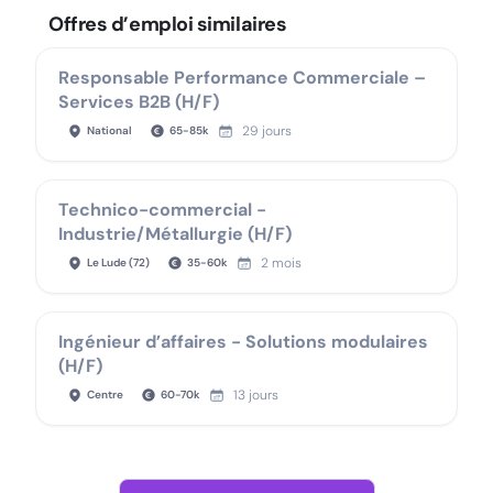
Offres d’emploi similaires
Responsable Performance Commerciale –
Services B2B (H/F)
29 jours
National
65
-
85
k
Technico-commercial -
Industrie/Métallurgie (H/F)
2 mois
Le Lude (72)
35
-
60
k
Ingénieur d’affaires - Solutions modulaires
(H/F)
13 jours
Centre
60
-
70
k