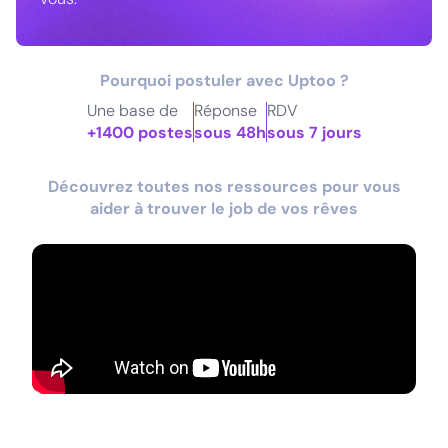
Pourquoi postuler avec Uptoo ?
Une base de
Réponse
RDV
+1400 postes
sous 48h
sous 7 jours
Découvrez toutes nos ressources pour vous
aider à trouver le job de vos rêves