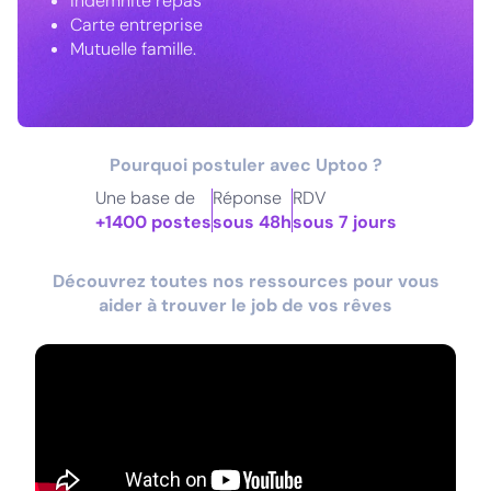
Indemnité repas
Carte entreprise
Mutuelle famille.
Pourquoi postuler avec Uptoo ?
Une base de
Réponse
RDV
+1400 postes
sous 48h
sous 7 jours
Découvrez toutes nos ressources pour vous
aider à trouver le job de vos rêves