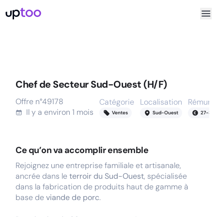
Chef de Secteur Sud-Ouest (H/F)
Offre n°
49178
Catégorie
Localisation
Rémunér
Il y a
environ 1 mois
Ventes
Sud-Ouest
27
-
36
Ce qu’on va accomplir ensemble
Rejoignez une entreprise familiale et artisanale,
ancrée dans le
terroir du Sud-Ouest
, spécialisée
dans la fabrication de produits haut de gamme à
base de
viande de porc
.