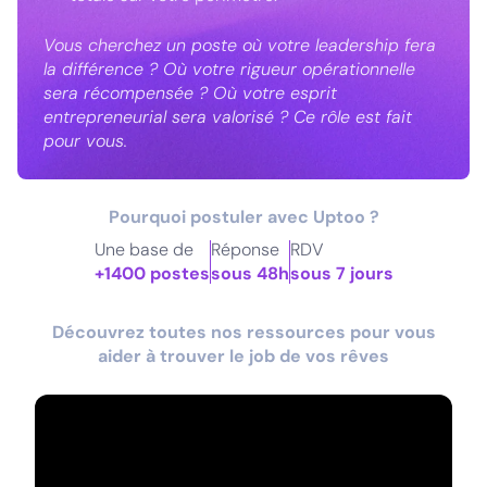
Vous cherchez un poste où votre leadership fera
la différence ? Où votre rigueur opérationnelle
sera récompensée ? Où votre esprit
entrepreneurial sera valorisé ? Ce rôle est fait
pour vous.
Pourquoi postuler avec Uptoo ?
Une base de
Réponse
RDV
+1400 postes
sous 48h
sous 7 jours
Découvrez toutes nos ressources pour vous
aider à trouver le job de vos rêves