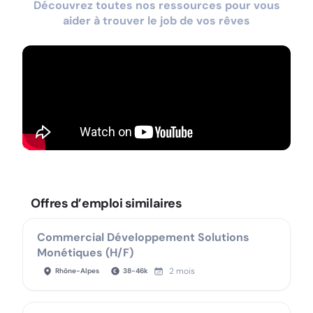
Découvrez toutes nos ressources pour vous
aider à trouver le job de vos rêves
Offres d’emploi similaires
Commercial Développement Solutions
Monétiques (H/F)
2 mois
Rhône-Alpes
38
-
46
k