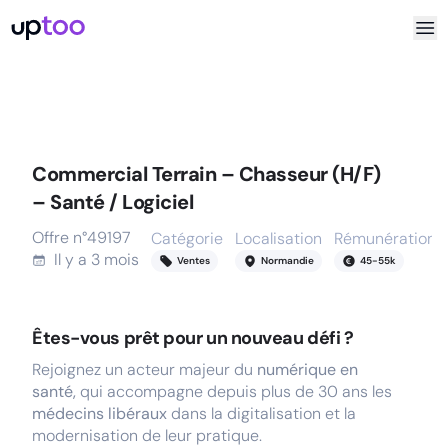
Commercial Terrain – Chasseur (H/F)
– Santé / Logiciel
Offre n°
49197
Catégorie
Localisation
Rémunération
Il y a
3 mois
Ventes
Normandie
45
-
55
k
Êtes-vous prêt pour un nouveau défi ?
Rejoignez un acteur majeur du
numérique en
santé,
qui accompagne depuis plus de 30 ans les
médecins libéraux
dans la digitalisation et la
modernisation de leur pratique.