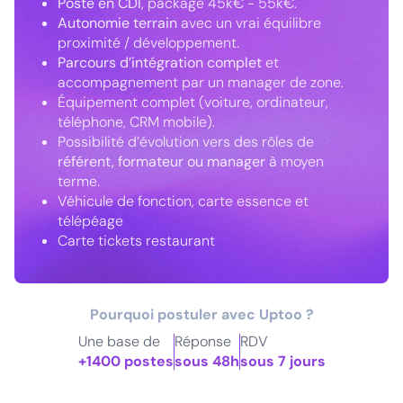
Poste en CDI
, package 45k€ - 55k€.
Autonomie terrain
avec un vrai équilibre
proximité / développement.
Parcours d’intégration complet
et
accompagnement par un manager de zone.
Équipement complet (voiture, ordinateur,
téléphone, CRM mobile).
Possibilité d’évolution vers des rôles de
référent, formateur ou manager
à moyen
terme.
Véhicule de fonction, carte essence et
télépéage
Carte tickets restaurant
Pourquoi postuler avec Uptoo ?
Une base de
Réponse
RDV
+1400 postes
sous 48h
sous 7 jours