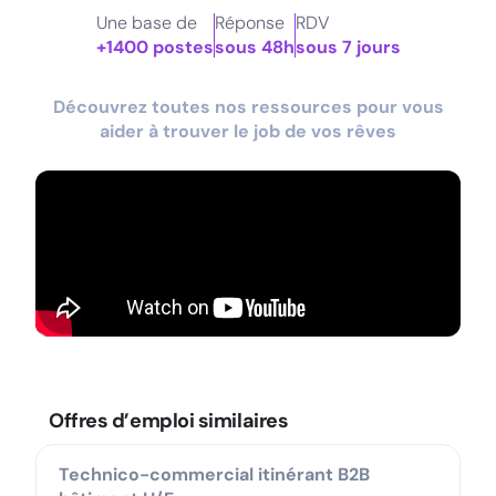
Une base de
Réponse
RDV
+1400 postes
sous 48h
sous 7 jours
Découvrez toutes nos ressources pour vous
aider à trouver le job de vos rêves
Offres d’emploi similaires
Technico-commercial itinérant B2B