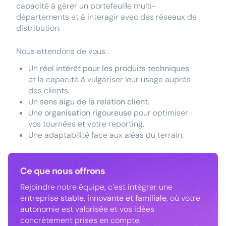
capacité à gérer un portefeuille multi-
départements et à interagir avec des réseaux de
distribution.
Nous attendons de vous :
Un
réel intérêt pour les produits techniques
et la capacité à vulgariser leur usage auprès
des clients.
Un
sens aigu de la relation client.
Une
organisation rigoureuse
pour optimiser
vos tournées et votre reporting.
Une adaptabilité face aux aléas du terrain.
Ce que nous offrons
Rejoindre notre équipe, c’est intégrer une
entreprise
stable, innovante et familiale
, où votre
autonomie est valorisée et vos idées
concrètement prises en compte.