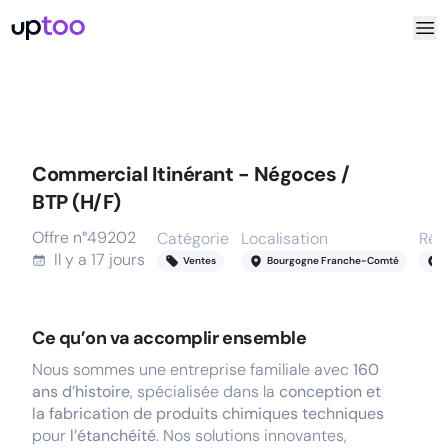
Commercial Itinérant - Négoces /
BTP (H/F)
Offre n°
49202
Catégorie
Localisation
Rém
Il y a
17 jours
Ventes
Bourgogne Franche-Comté
Ce qu’on va accomplir ensemble
Nous sommes une entreprise familiale avec
160
ans d’histoire
, spécialisée dans la
conception et
la fabrication de produits chimiques techniques
pour
l’étanchéité
. Nos solutions innovantes,