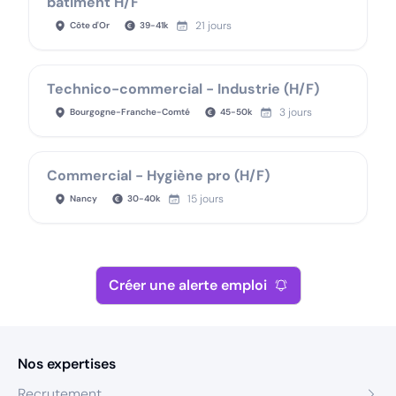
bâtiment H/F
21 jours
Côte d'Or
39
-
41
k
Technico-commercial - Industrie (H/F)
3 jours
Bourgogne-Franche-Comté
45
-
50
k
Commercial - Hygiène pro (H/F)
15 jours
Nancy
30
-
40
k
Créer une alerte emploi
Nos expertises
Recrutement