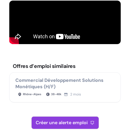
Offres d’emploi similaires
Commercial Développement Solutions
Monétiques (H/F)
2 mois
Rhône-Alpes
38
-
46
k
Créer une alerte emploi