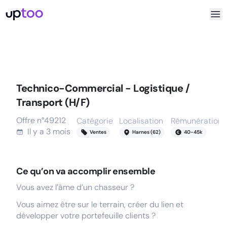
Technico-Commercial - Logistique /
Transport (H/F)
Offre n°
49212
Catégorie
Localisation
Rémunération
Il y a
3 mois
Ventes
Harnes (62)
40
-
45
k
Ce qu’on va accomplir ensemble
Vous avez l’âme d’un chasseur ?
Vous aimez être sur le terrain, créer du lien et
développer votre portefeuille clients ?