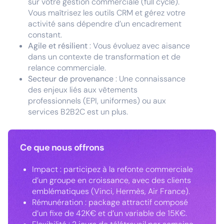
sur votre gestion commerciale (full cycle).
Vous maîtrisez les outils CRM et gérez votre
activité sans dépendre d’un encadrement
constant.
Agile et résilient
: Vous évoluez avec aisance
dans un contexte de transformation et de
relance commerciale.
Secteur de provenance
: Une connaissance
des enjeux liés aux vêtements
professionnels (EPI, uniformes) ou aux
services B2B2C est un plus.
Ce que nous offrons
Impact : participez à la refonte commerciale
d’un groupe en croissance, avec des clients
emblématiques (Vinci, Hermès, Air France).
Rémunération : package attractif composé
d’un fixe de 42K€ et d’un variable de 15K€.