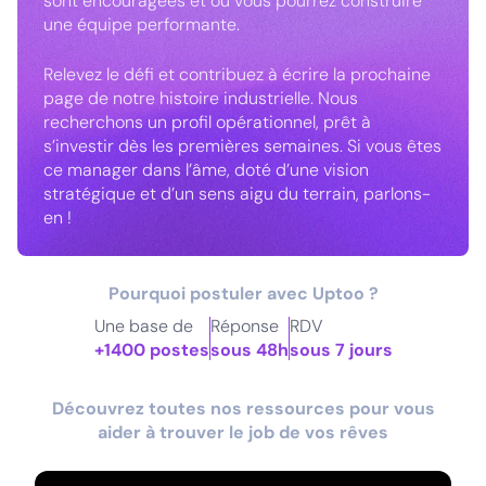
sont encouragées et où vous pourrez construire
une équipe performante.
Relevez le défi et contribuez à écrire la prochaine
page de notre histoire industrielle. Nous
recherchons un profil opérationnel, prêt à
s’investir dès les premières semaines. Si vous êtes
ce manager dans l’âme, doté d’une vision
stratégique et d’un sens aigu du terrain, parlons-
en !
Pourquoi postuler avec Uptoo ?
Une base de
Réponse
RDV
+1400 postes
sous 48h
sous 7 jours
Découvrez toutes nos ressources pour vous
aider à trouver le job de vos rêves