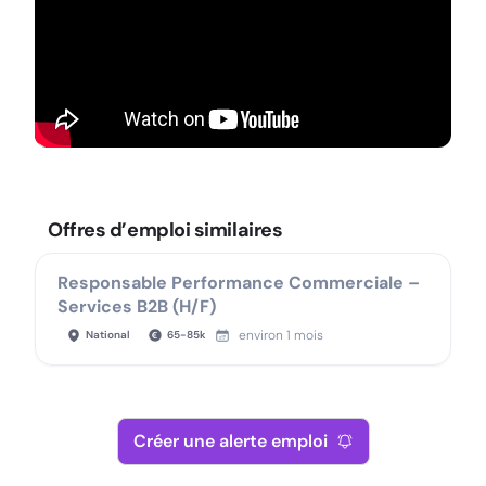
Offres d’emploi similaires
Responsable Performance Commerciale –
Services B2B (H/F)
environ 1 mois
National
65
-
85
k
Créer une alerte emploi