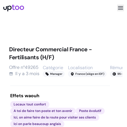
Directeur Commercial France -
Fertilisants (H/F)
Offre n°
49265
Catégorie
Localisation
Rémunér
Il y a
3 mois
Manager
France (siège en IDF)
95
-
135
Effets waouh
Locaux tout confort
A toi de faire ton poste et ton avenir
Poste évolutif
Ici, on aime faire de la route pour visiter ses clients
Ici on parle beaucoup anglais