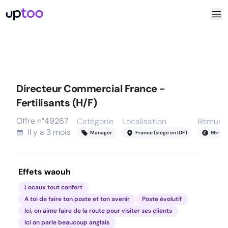
Directeur Commercial France -
Fertilisants (H/F)
Offre n°
49267
Catégorie
Localisation
Rémunér
Il y a
3 mois
Manager
France (siège en IDF)
95
-
135
Effets waouh
Locaux tout confort
A toi de faire ton poste et ton avenir
Poste évolutif
Ici, on aime faire de la route pour visiter ses clients
Ici on parle beaucoup anglais