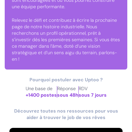
sont encouragées et où vous pourrez construire
une équipe performante.
Relevez le défi et contribuez à écrire la prochaine
page de notre histoire industrielle. Nous
recherchons un profil opérationnel, prêt à
s’investir dès les premières semaines. Si vous êtes
ce manager dans l’âme, doté d’une vision
stratégique et d’un sens aigu du terrain, parlons-
en !
Pourquoi postuler avec Uptoo ?
Une base de
Réponse
RDV
+1400 postes
sous 48h
sous 7 jours
Découvrez toutes nos ressources pour vous
aider à trouver le job de vos rêves