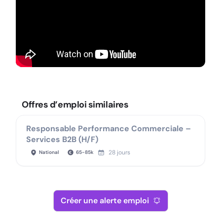
Offres d’emploi similaires
Responsable Performance Commerciale –
Services B2B (H/F)
28 jours
National
65
-
85
k
Créer une alerte emploi