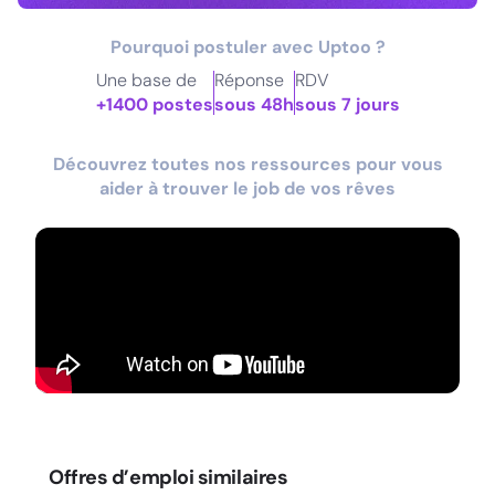
Pourquoi postuler avec Uptoo ?
Une base de
Réponse
RDV
+1400 postes
sous 48h
sous 7 jours
Découvrez toutes nos ressources pour vous
aider à trouver le job de vos rêves
Offres d’emploi similaires