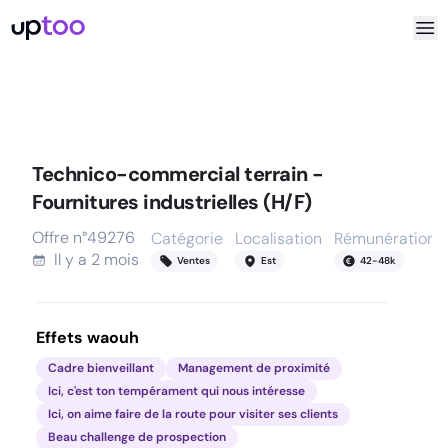
Technico-commercial terrain -
Fournitures industrielles (H/F)
Offre n°
49276
Catégorie
Localisation
Rémunération
Il y a
2 mois
Ventes
Est
42
-
48
k
Effets waouh
Cadre bienveillant
Management de proximité
Ici, c'est ton tempérament qui nous intéresse
Ici, on aime faire de la route pour visiter ses clients
Beau challenge de prospection