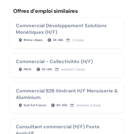
Offres d’emploi similaires
Commercial Développement Solutions
Monétiques (H/F)
2 mois
Rhône-Alpes
38
-
46
k
Commercial - Collectivités (H/F)
environ 1 mois
PACA
35
-
45
k
Commercial B2B itinérant H/F Menuiserie &
Aluminium
environ 2 mois
Sud-Est France
30
-
50
k
Consultant commercial (H/F) Poste
évolutif