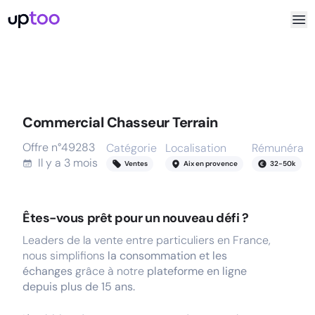
Commercial Chasseur Terrain
Offre n°
49283
Catégorie
Localisation
Rémunérati
Il y a
3 mois
Ventes
Aix en provence
32
-
50
k
Êtes-vous prêt pour un nouveau défi ?
Leaders de la vente entre particuliers en France,
nous simplifions
la consommation et les
échanges
grâce à notre
plateforme en ligne
depuis plus de 15 ans.