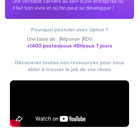
une véritable carrière au sein d'une entreprise où
il fait bon vivre et où l'on peut se développer !
Pourquoi postuler avec Uptoo ?
Une base de
Réponse
RDV
+1400 postes
sous 48h
sous 7 jours
Découvrez toutes nos ressources pour vous
aider à trouver le job de vos rêves