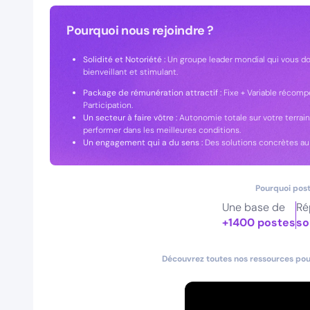
Pourquoi nous rejoindre ?
Solidité et Notoriété :
Un groupe leader mondial qui vous d
bienveillant et stimulant.
Package de rémunération attractif :
Fixe + Variable récomp
Participation.
Un secteur à faire vôtre :
Autonomie totale sur votre terra
performer dans les meilleures conditions.
Un engagement qui a du sens :
Des solutions concrètes au 
Pourquoi post
Une base de
Ré
+1400 postes
so
Découvrez toutes nos ressources pour