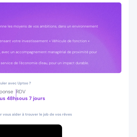
onne les moyens de vos ambitions, dans un environnement
ensant votre investissement + Véhicule de fonction +
in, avec un accompagnement managérial de proximité pour
service de l'économie d'eau, pour un impact durable.
uler avec Uptoo ?
ponse
RDV
us 48h
sous 7 jours
 vous aider à trouver le job de vos rêves