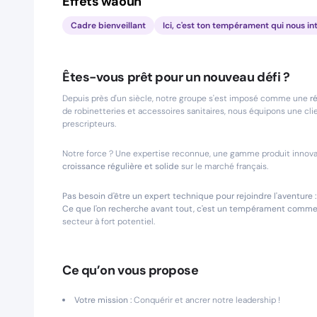
Effets waouh
Cadre bienveillant
Ici, c'est ton tempérament qui nous in
Êtes-vous prêt pour un nouveau défi ?
Depuis près d'un siècle, notre groupe s'est imposé comme une
r
de robinetteries et accessoires sanitaires, nous équipons une clien
prescripteurs.
Notre force ? Une expertise reconnue, une gamme produit innovan
croissance régulière et solide
sur le marché français.
Pas besoin d'être un expert technique pour rejoindre l'aventur
Ce que l'on recherche avant tout, c'est un tempérament comme
secteur à fort potentiel.
Ce qu’on vous propose
Votre mission :
Conquérir et ancrer notre leadership !