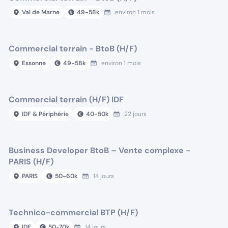
Val de Marne
49
-
58
k
environ 1 mois
Commercial terrain - BtoB (H/F)
Essonne
49
-
58
k
environ 1 mois
Commercial terrain (H/F) IDF
IDF & Périphérie
40
-
50
k
22 jours
Business Developer BtoB – Vente complexe -
PARIS (H/F)
PARIS
50
-
60
k
14 jours
Technico-commercial BTP (H/F)
IDF
50
-
70
k
14 jours