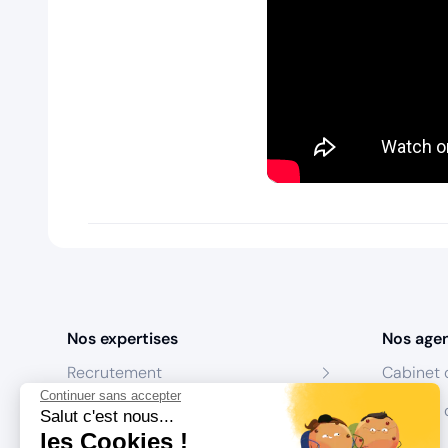
Nos expertises
Nos age
Recrutement
Cabinet 
Continuer sans accepter
Formation
Centres 
Salut c'est nous...
les Cookies !