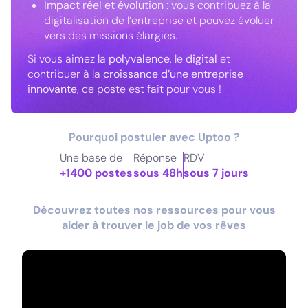
Impact réel et évolution
: vous contribuez à la
digitalisation de l’entreprise et pouvez évoluer
vers des missions élargies.
Si vous aimez la
polyvalence
, le
digital
et
contribuer à la
croissance d’une entreprise
innovante
, ce poste est fait pour vous !
Pourquoi postuler avec Uptoo ?
Une base de
Réponse
RDV
+1400 postes
sous 48h
sous 7 jours
Découvrez toutes nos ressources pour vous
aider à trouver le job de vos rêves