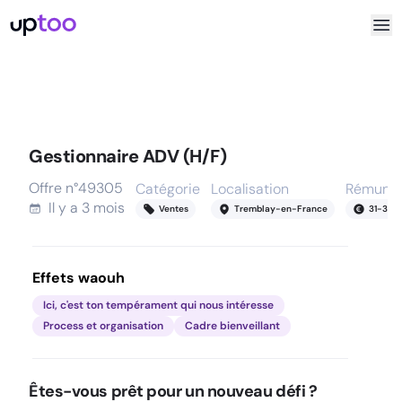
Gestionnaire ADV (H/F)
Offre n°
49305
Catégorie
Localisation
Rémunér
Il y a
3 mois
Ventes
Tremblay-en-France
31
-
31
k
Effets waouh
Ici, c'est ton tempérament qui nous intéresse
Process et organisation
Cadre bienveillant
Êtes-vous prêt pour un nouveau défi ?