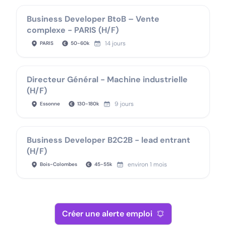
Business Developer BtoB – Vente
complexe - PARIS (H/F)
14 jours
PARIS
50
-
60
k
Directeur Général - Machine industrielle
(H/F)
9 jours
Essonne
130
-
180
k
Business Developer B2C2B - lead entrant
(H/F)
environ 1 mois
Bois-Colombes
45
-
55
k
Créer une alerte emploi