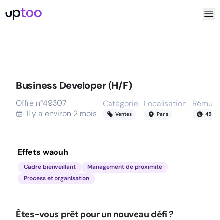
Business Developer (H/F)
Offre n°
49307
Catégorie
Localisation
Rémuné
Il y a
environ 2 mois
Ventes
Paris
45
-
6
Effets waouh
Cadre bienveillant
Management de proximité
Process et organisation
Êtes-vous prêt pour un nouveau défi ?