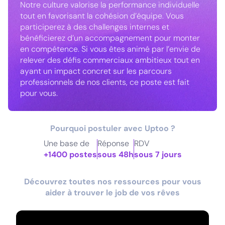
Notre culture valorise la performance individuelle
tout en favorisant la cohésion d’équipe. Vous
participerez à des challenges internes et
bénéficierez d’un accompagnement pour monter
en compétence. Si vous êtes animé par l’envie de
relever des défis commerciaux ambitieux tout en
ayant un impact concret sur les parcours
professionnels de nos clients, ce poste est fait
pour vous.
Pourquoi postuler avec Uptoo ?
Une base de
Réponse
RDV
+1400 postes
sous 48h
sous 7 jours
Découvrez toutes nos ressources pour vous
aider à trouver le job de vos rêves