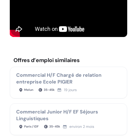
Offres d’emploi similaires
Commercial H/F Chargé de relation
entreprise Ecole PIGIER
19 jours
Melun
35
-
45
k
Commercial Junior H/F EF Séjours
Linguistiques
environ 2 mois
Paris / IDF
35
-
45
k